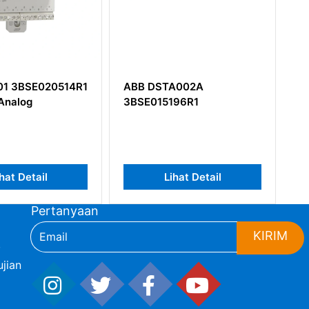
ABB DSTA002A
ABB NINT-62C Inverter
3BSE015196R1
ACS600 Series Single
Drives
Lihat Detail
Lihat Detail
Pertanyaan
KIRIM
,
jian