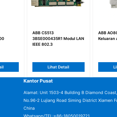
CS513
ABB AO801 3BSE020514R1
000435R1 Modul LAN
Keluaran Analog
802.3
Lihat Detail
Lihat Detail
Kantor Pusat
Alamat: Unit 1503-4 Building B Diamond Coast
No.96-2 Lujiang Road Siming District Xiamen Fu
China
Whatsapp/TEL:
+86-18050019721