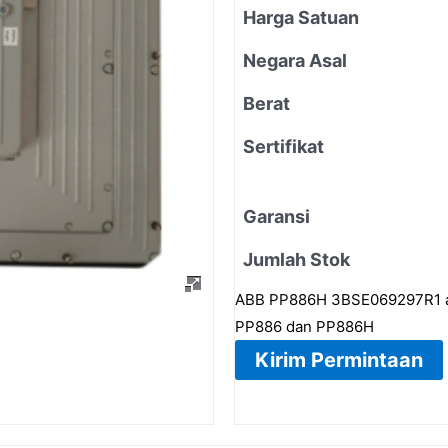
Harga Satuan
Negara Asal
Berat
Sertifikat
Garansi
Jumlah Stok
ABB PP886H 3BSE069297R1 ada
PP886 dan PP886H
Kirim Permintaan