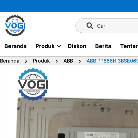
Langsung
ke
konten
Cari
Beranda
Produk
Diskon
Berita
Tenta
Beranda
Produk
ABB
ABB PP886H 3BSE06