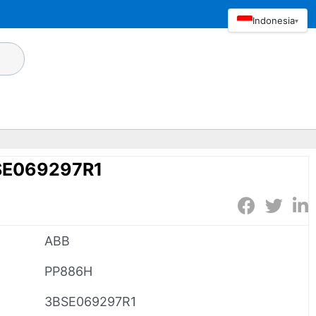
Indonesia
▾
SE069297R1
ABB
PP886H
3BSE069297R1