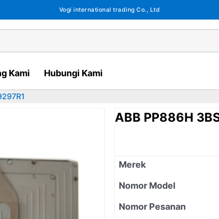
Vogi international trading Co., Ltd
ng Kami
Hubungi Kami
9297R1
ABB PP886H 3B
Merek
Nomor Model
Nomor Pesanan