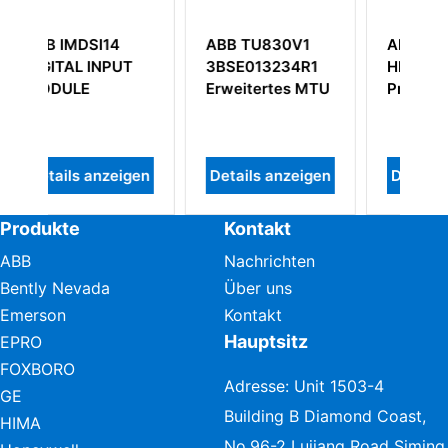
 TU830V1
ABB 216VC62A
ABB
E013234R1
HESG324442R13
3BHL000986P7
itertes MTU
Prozessoreinheit
LWN2660-6E
ils anzeigen
Details anzeigen
Details anzeige
Produkte
Kontakt
ABB
Nachrichten
Bently Nevada
Über uns
Emerson
Kontakt
Hauptsitz
EPRO
FOXBORO
Adresse: Unit 1503-4
GE
Building B Diamond Coast,
HIMA
No.96-2 Lujiang Road Siming