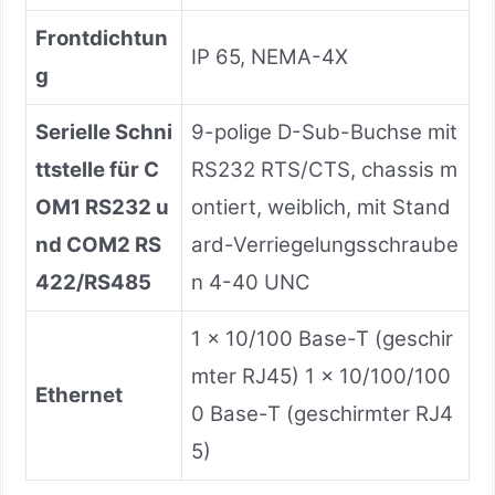
Frontdichtun
IP 65, NEMA-4X
g
Serielle Schni
9-polige D-Sub-Buchse mit
ttstelle für C
RS232 RTS/CTS, chassis m
OM1 RS232 u
ontiert, weiblich, mit Stand
nd COM2 RS
ard-Verriegelungsschraube
422/RS485
n 4-40 UNC
1 × 10/100 Base-T (geschir
mter RJ45) 1 × 10/100/100
Ethernet
0 Base-T (geschirmter RJ4
5)