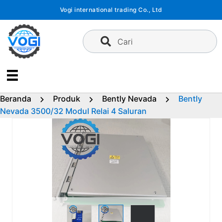
Langsung
Vogi international trading Co., Ltd
ke
konten
Cari
Beranda
Produk
Bently Nevada
Bently
Nevada 3500/32 Modul Relai 4 Saluran