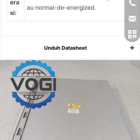
era
au normal-de-energized.
si:
Unduh Datasheet