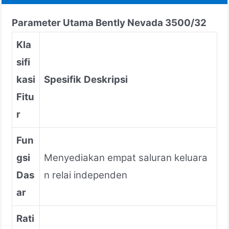
Parameter Utama Bently Nevada 3500/32
Kla
sifi
kasi
Spesifik
Deskripsi
Fitu
r
Fun
gsi
Menyediakan empat saluran keluara
Das
n relai independen
ar
Rati