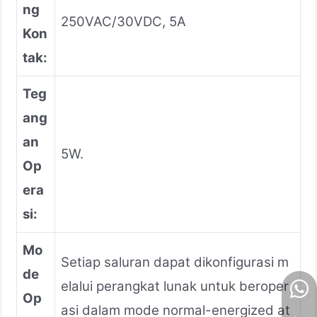
ng
250VAC/30VDC, 5A
Kon
tak:
Teg
ang
an
5W.
Op
era
si:
Mo
Setiap saluran dapat dikonfigurasi m
de
elalui perangkat lunak untuk beroper
Op
asi dalam mode normal-energized at