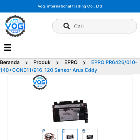
Langsung
Vogi international trading Co., Ltd
ke
konten
Cari
Beranda
Produk
EPRO
EPRO PR6426/010-
140+CON011/916-120 Sensor Arus Eddy