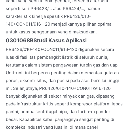
kabel yang sedikit lebih pendek, tersedia alternatif
seperti seri PR6423/... atau PR6424/..., namun
karakteristik kinerja spesifik PR6426/010-
140+CON011/916-120 menjadikannya pilihan optimal
untuk kasus penggunaan yang dimaksudkan.
0301068B
Studi Kasus Aplikasi
PR6426/010-140+CON011/916-120 digunakan secara
luas di fasilitas pembangkit listrik di seluruh dunia,
terutama dalam sistem pengawasan turbin gas dan uap.
Unit-unit ini berperan penting dalam memantau getaran
poros, eksentrisitas, dan posisi pada aset bernilai tinggi
ini. Selanjutnya, PR6426/010-140+CON011/916-120
banyak digunakan di sektor minyak dan gas, dipasang
pada infrastruktur kritis seperti kompresor platform lepas
pantai, pompa sentrifugal pipa, dan turbo-expander
besar. Kapabilitas kabel panjangnya sangat penting di
kompleks industri yang luas ini di mana panel