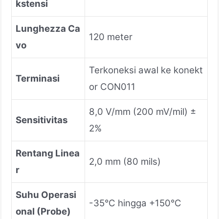
kstensi
Lunghezza Ca
120 meter
vo
Terkoneksi awal ke konekt
Terminasi
or CON011
8,0 V/mm (200 mV/mil) ±
Sensitivitas
2%
Rentang Linea
2,0 mm (80 mils)
r
Suhu Operasi
-35°C hingga +150°C
onal (Probe)