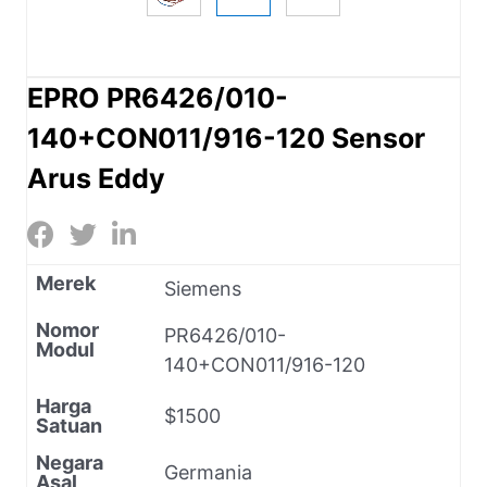
EPRO PR6426/010-
140+CON011/916-120 Sensor
Arus Eddy
Merek
Siemens
Nomor
PR6426/010-
Modul
140+CON011/916-120
Harga
$1500
Satuan
Negara
Germania
Asal