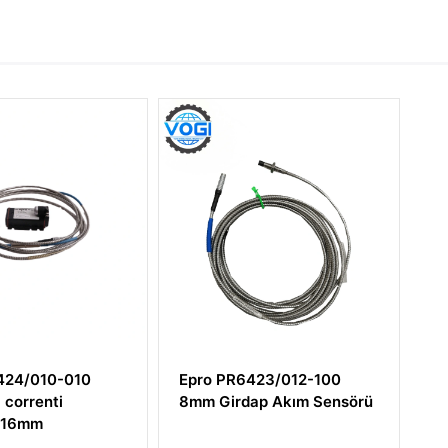
R6423/012-100
EPRO PR9268/301-100
rdap Akım Sensörü
Elektrodinamik Hız
Sensörü