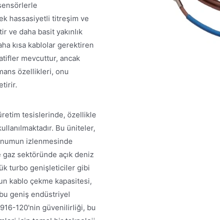
sensörlerle
 hassasiyetli titreşim ve
ir ve daha basit yakınlık
daha kısa kablolar gerektiren
atifler mevcuttur, ancak
ns özellikleri, onu
irir.
tim tesislerinde, özellikle
llanılmaktadır. Bu üniteler,
e konumun izlenmesinde
e gaz sektöründe açık deniz
k turbo genişleticiler gibi
Uzun kablo çekme kapasitesi,
bu geniş endüstriyel
6-120'nin güvenilirliği, bu