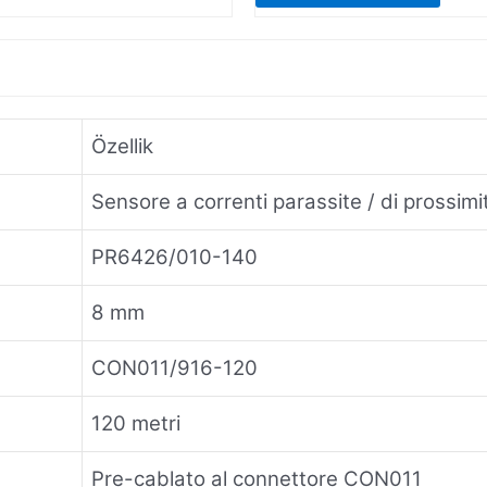
Özellik
Sensore a correnti parassite / di prossimi
PR6426/010-140
8 mm
CON011/916-120
120 metri
Pre-cablato al connettore CON011