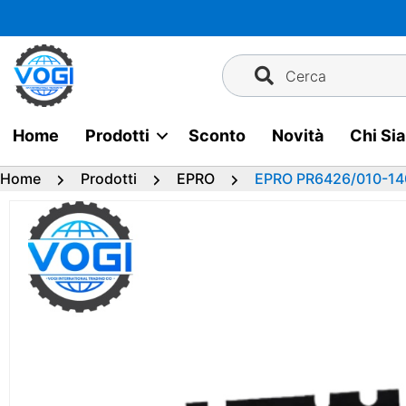
Vai
al
contenuto
Cerca
Home
Prodotti
Sconto
Novità
Chi Si
Home
Prodotti
EPRO
EPRO PR6426/010-14