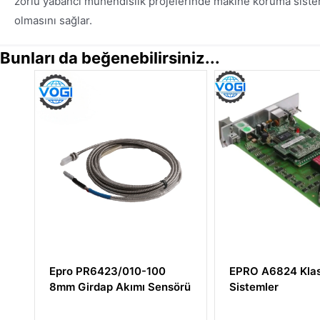
zorlu yabancı mühendislik projelerinde makine koruma sisteml
olmasını sağlar.
Bunları da beğenebilirsiniz...
EPRO A6824 Klasik
Epro PR6424/
sörü
Sistemler
16mm Girdap 
Sensörü