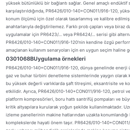
yüksek bütünlüklü bir bağlantı sağlar. Genel amaçlı endüktif 
karşılaştırıldığında, PR6426/010-140+CON011/916-120, yüksek
konum ölçümü için özel olarak tasarlanmış ve kalibre edilmişt
anahtarlarıyla değiştirilemez. Farklı prob çapları veya biraz 
uygulamalar için PR6423/... veya PR6424/... serisi gibi altern
PR6426/010-140+CON011/916-120'nin kendine özgü performa
amaçlanan kullanım senaryoları için en uygun seçim haline get
0301068B
Uygulama örnekleri
PR6426/010-140+CON011/916-120, dünya genelinde enerji üre
gaz ve buhar türbini denetleme sistemlerinde yaygın olarak ku
bu yüksek değerli varlıklarda şaft titreşimi, eksantrisite v
etkilidir. Ayrıca, PR6426/010-140+CON011/916-120, petrol v
platform kompresörleri, boru hattı santrifüj pompaları ve büyü
kritik altyapılara kurularak yoğun şekilde kullanılmaktadır. 
izleme panellerinin makine hatlarından uzakta konumlandığı 
komplekslerde hayati önem taşır. PR6426/010-140+CON011/91