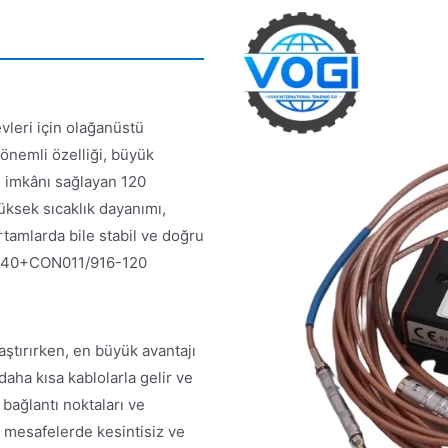
leri için olağanüstü
nemli özelliği, büyük
 imkânı sağlayan 120
üksek sıcaklık dayanımı,
amlarda bile stabil ve doğru
0-140+CON011/916-120
tırırken, en büyük avantajı
aha kısa kablolarla gelir ve
 bağlantı noktaları ve
 mesafelerde kesintisiz ve