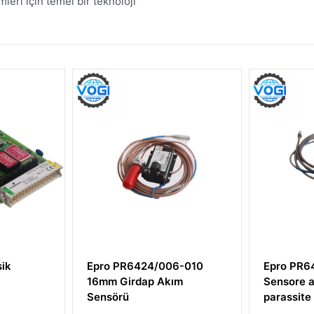
eri için temel bir teknoloji
006-010
Epro PR6424/010-010
Epro P
Akım
Sensore a correnti
8mm Gi
parassite 16mm