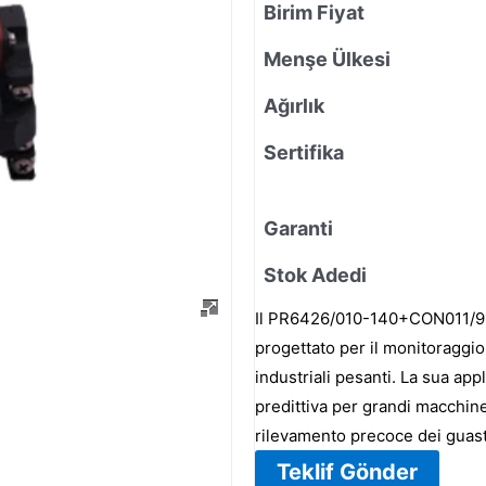
Birim Fiyat
Menşe Ülkesi
Ağırlık
Sertifika
Garanti
Stok Adedi
Il PR6426/010-140+CON011/916-
progettato per il monitoraggio
industriali pesanti. La sua ap
predittiva per grandi macchin
rilevamento precoce dei guast
Teklif Gönder