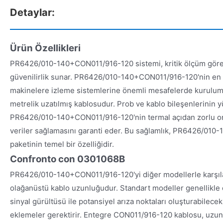
Detaylar:
Ürün Özellikleri
PR6426/010-140+CON011/916-120 sistemi, kritik ölçüm görev
güvenilirlik sunar. PR6426/010-140+CON011/916-120'nin en ö
makinelere izleme sistemlerine önemli mesafelerde kurulum
metrelik uzatılmış kablosudur. Prob ve kablo bileşenlerinin y
PR6426/010-140+CON011/916-120'nin termal açıdan zorlu ort
veriler sağlamasını garanti eder. Bu sağlamlık, PR6426/01
paketinin temel bir özelliğidir.
Confronto con 0301068B
PR6426/010-140+CON011/916-120'yi diğer modellerle karşılaş
olağanüstü kablo uzunluğudur. Standart modeller genellikle d
sinyal gürültüsü ile potansiyel arıza noktaları oluşturabilecek
eklemeler gerektirir. Entegre CON011/916-120 kablosu, uzun