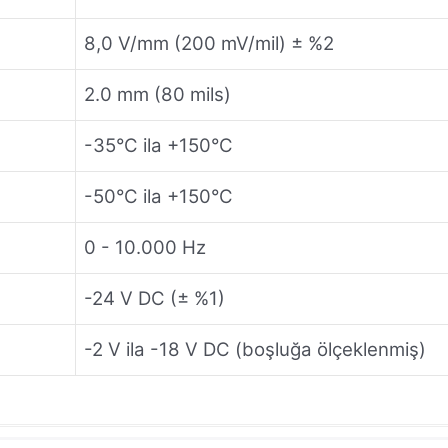
8,0 V/mm (200 mV/mil) ± %2
2.0 mm (80 mils)
-35°C ila +150°C
-50°C ila +150°C
0 - 10.000 Hz
-24 V DC (± %1)
-2 V ila -18 V DC (boşluğa ölçeklenmiş)