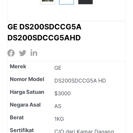
GE DS200SDCCG5A
DS200SDCCG5AHD
Merek
GE
Nomor Model
DS200SDCCG5A HD
Harga Satuan
$3000
Negara Asal
AS
Berat
1KG
Sertifikat
C/O dari Kamar Dagang