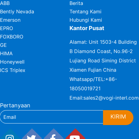
ABB
Berita
Bently Nevada
Tentang Kami
Emerson
Hubungi Kami
Kantor Pusat
EPRO
FOXBORO
Alamat: Unit 1503-4 Building
GE
B Diamond Coast, No.96-2
HIMA
Lujiang Road Siming District
Honeywell
Xiamen Fujian China
ICS Triplex
Whatsapp/TEL:
+86-
18050019721
Email:
sales2@vogi-interl.com
Pertanyaan
KIRIM