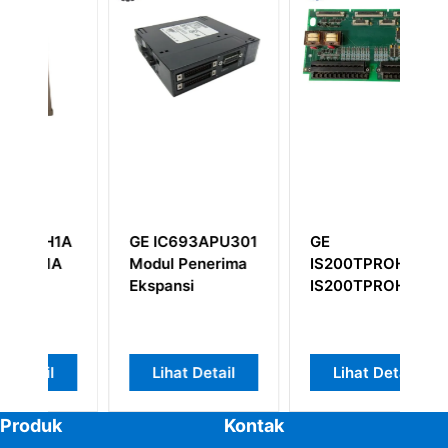
1A
GE IC693APU301
GE
G
A
Modul Penerima
IS200TPROH1C
I
Ekspansi
IS200TPROH1CBB
M
A
Et
Lihat Detail
Lihat Detail
Produk
Kontak