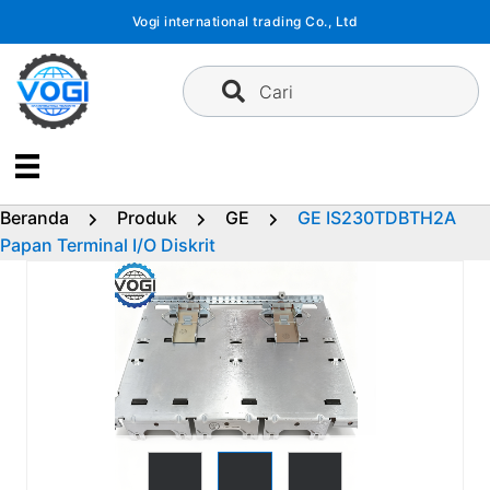
Langsung
Vogi international trading Co., Ltd
ke
konten
Cari
Beranda
Produk
GE
GE IS230TDBTH2A
Papan Terminal I/O Diskrit