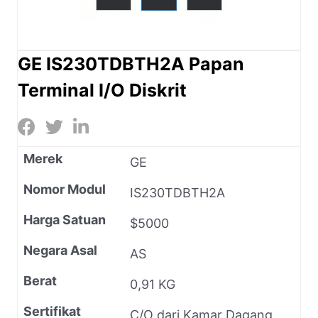
GE IS230TDBTH2A Papan
Terminal I/O Diskrit
Merek
GE
Nomor Modul
IS230TDBTH2A
Harga Satuan
$5000
Negara Asal
AS
Berat
0,91 KG
Sertifikat
C/O dari Kamar Dagang