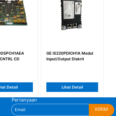
SPCH1AEA
GE IS220PDIOH1A Modul
GE I
TRL CD
Input/Output Diskrit
 Detail
Lihat Detail
Pertanyaan
KIRIM
,