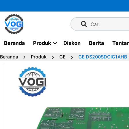
Langsung
ke
konten
Cari
Beranda
Produk
Diskon
Berita
Tenta
Beranda
Produk
GE
GE DS200SDCIG1AHB