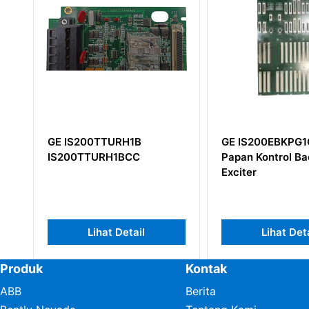
GE IS200TTURH1B
GE IS200EBKPG1CA
IS200TTURH1BCC
Papan Kontrol Backp
Exciter
Lihat Detail
Lihat Detail
Produk
Kontak
ABB
Berita