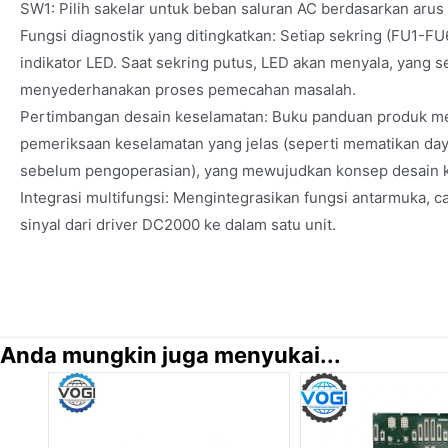
SW1: Pilih sakelar untuk beban saluran AC berdasarkan arus 
Fungsi diagnostik yang ditingkatkan: Setiap sekring (FU1-FU
indikator LED. Saat sekring putus, LED akan menyala, yang se
menyederhanakan proses pemecahan masalah.
Pertimbangan desain keselamatan: Buku panduan produk m
pemeriksaan keselamatan yang jelas (seperti mematikan d
sebelum pengoperasian), yang mewujudkan konsep desain k
Integrasi multifungsi: Mengintegrasikan fungsi antarmuka, 
sinyal dari driver DC2000 ke dalam satu unit.
Anda mungkin juga menyukai...