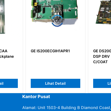
A
GE IS200ECGIH1APR1
GE DS200D
lane
DSP DRV CN
C/COAT
Lihat Detail
Lihat
Kantor Pusat
Alamat: Unit 1503-4 Building B Diamond Coast