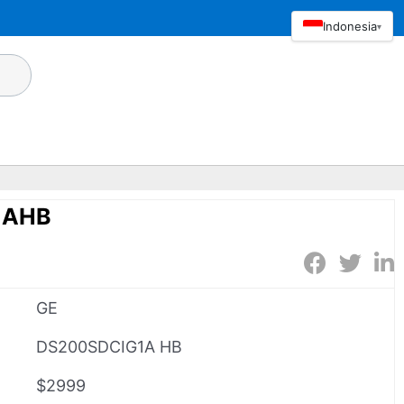
Indonesia
▾
1AHB
GE
DS200SDCIG1A HB
$2999