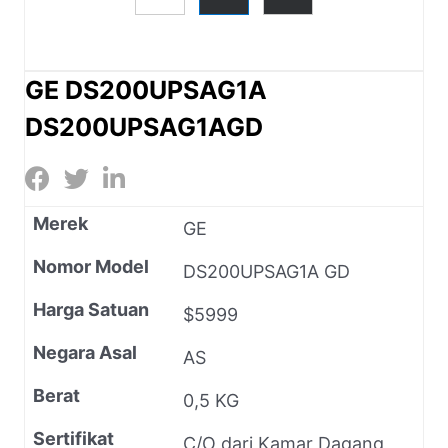
GE DS200UPSAG1A
DS200UPSAG1AGD
Merek
GE
Nomor Model
DS200UPSAG1A GD
Harga Satuan
$5999
Negara Asal
AS
Berat
0,5 KG
Sertifikat
C/O dari Kamar Dagang