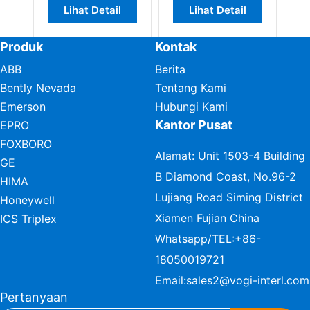
Lihat Detail
Lihat Detail
L
Produk
Kontak
ABB
Berita
Bently Nevada
Tentang Kami
Emerson
Hubungi Kami
Kantor Pusat
EPRO
FOXBORO
Alamat: Unit 1503-4 Building
GE
B Diamond Coast, No.96-2
HIMA
Lujiang Road Siming District
Honeywell
Xiamen Fujian China
ICS Triplex
Whatsapp/TEL:
+86-
18050019721
Email:
sales2@vogi-interl.com
Pertanyaan