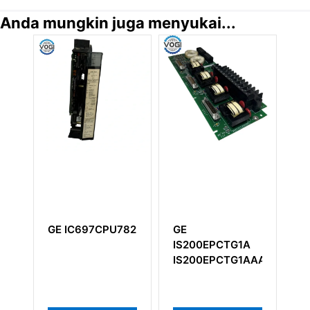
Anda mungkin juga menyukai...
GE IC697CPU782
GE
GE
IS200EPCTG1A
IS2
IS200EPCTG1AAA
IS2