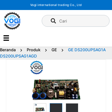
Langsung
Vogi international trading Co., Ltd
ke
konten
Cari
Beranda
Produk
GE
GE DS200UPSAG1A
DS200UPSAG1AGD