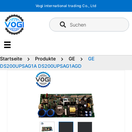
Zum
Vogi international trading Co., Ltd
Inhalt
springen
Suchen
Startseite
Produkte
GE
GE
DS200UPSAG1A DS200UPSAG1AGD