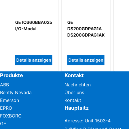
A025
GE
GE IC697MDL753
DS200GDPAG1A
Digitalausgangsmodule
DS200GDPAG1AKF
igen
Details anzeigen
Details anzeigen
Produkte
Kontakt
ABB
Nachrichten
Bently Nevada
Über uns
Emerson
Kontakt
Hauptsitz
EPRO
FOXBORO
Adresse: Unit 1503-4
GE