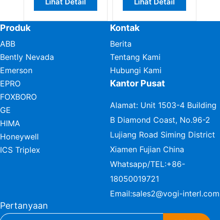
Lihat Detail
Lihat Detail
Produk
Kontak
ABB
Berita
Bently Nevada
Tentang Kami
Emerson
Hubungi Kami
Kantor Pusat
EPRO
FOXBORO
Alamat: Unit 1503-4 Building
GE
B Diamond Coast, No.96-2
HIMA
Lujiang Road Siming District
Honeywell
Xiamen Fujian China
ICS Triplex
Whatsapp/TEL:
+86-
18050019721
Email:
sales2@vogi-interl.com
Pertanyaan