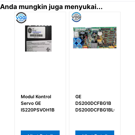
Anda mungkin juga menyukai...
Modul Kontrol
GE
G
Servo GE
DS200DCFBG1B
IS220PSVOH1B
DS200DCFBG1BLC