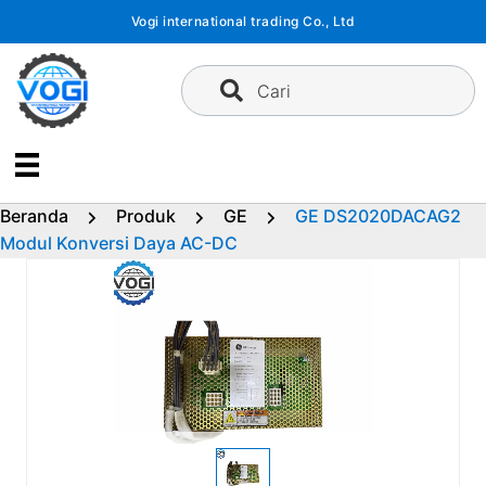
Langsung
Vogi international trading Co., Ltd
ke
konten
Cari
Beranda
Produk
GE
GE DS2020DACAG2
Modul Konversi Daya AC-DC