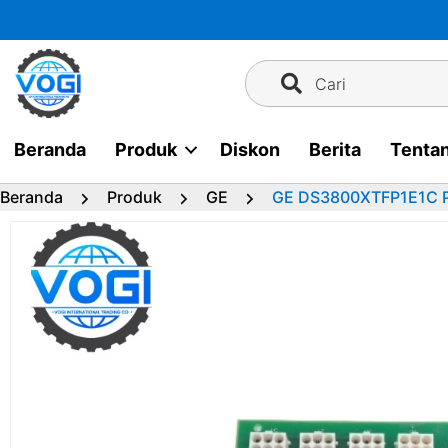
Langsung
ke
konten
Cari
Beranda
Produk
Diskon
Berita
Tenta
Beranda
Produk
GE
GE DS3800XTFP1E1C Pa