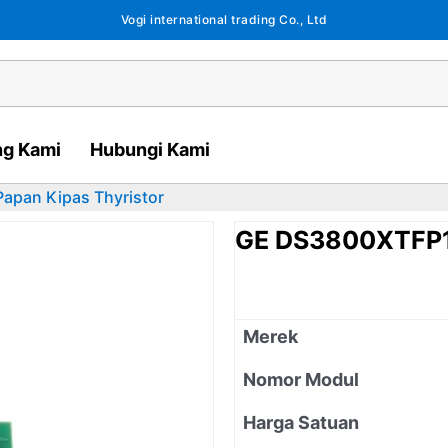
Vogi international trading Co., Ltd
ng Kami
Hubungi Kami
pan Kipas Thyristor
GE DS3800XTFP1E
Merek
Nomor Modul
Harga Satuan