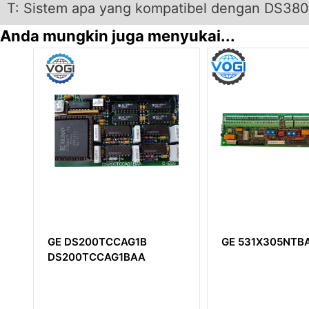
T: Sistem apa yang kompatibel dengan DS38
Anda mungkin juga menyukai...
CAG1B
GE 531X305NTBAPG1
GE IC
1BAA