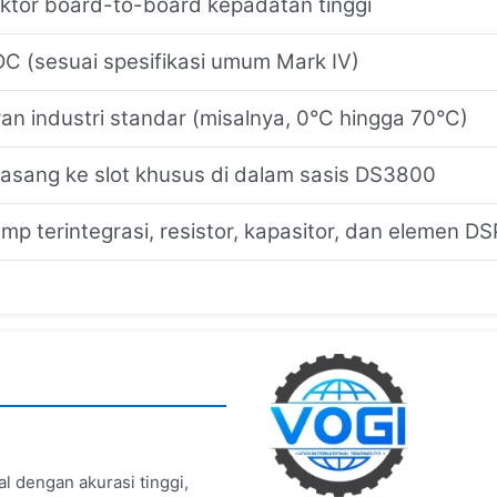
ktor board-to-board kepadatan tinggi
C (sesuai spesifikasi umum Mark IV)
ran industri standar (misalnya, 0°C hingga 70°C)
sang ke slot khusus di dalam sasis DS3800
mp terintegrasi, resistor, kapasitor, dan elemen DS
l dengan akurasi tinggi,