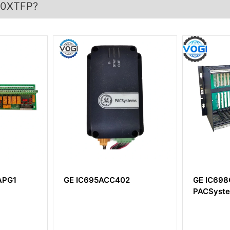
00XTFP?
695ACC402
GE IC698CHS017
PACSystems RX7i Rack