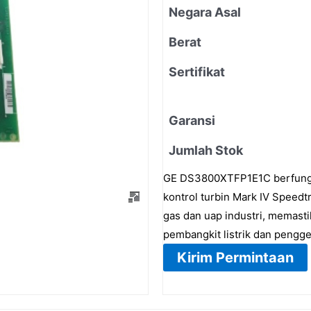
Negara Asal
Berat
Sertifikat
Garansi
Jumlah Stok
GE DS3800XTFP1E1C berfungsi
kontrol turbin Mark IV Speedt
gas dan uap industri, memastik
pembangkit listrik dan pengg
Kirim Permintaan