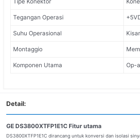
Tipe Konektor
Kone
Tegangan Operasi
+5VD
Suhu Operasional
Kisa
Montaggio
Mema
Komponen Utama
Op-a
Detail:
GE DS3800XTFP1E1C
Fitur utama
DS3800XTFP1E1C dirancang untuk konversi dan isolasi sinya