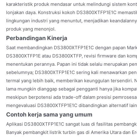
karakteristik produk mendasar untuk melindungi sistem kontro
lonjakan daya. Konstruksi kokoh DS3800XTFP1E1C memastika
lingkungan industri yang menuntut, menjadikan keandalannya
produk yang menonjol.
Perbandingan Kinerja
Saat membandingkan DS3800XTFP1E1C dengan papan Mark I
DS3800XTFP1E atau DS3800XTFP, revisi firmware dan komp
menentukan perannya. Papan ini tidak selalu merupakan pen
sebelumnya; DS3800XTFP1E1C sering kali menawarkan penyar
termal yang lebih baik, memberikan keunggulan tersendiri.
lama mungkin dianggap sebagai pengganti hanya jika kompatib
meskipun berpotensi ada trade-off dalam presisi pemrosesa
mengevaluasi DS3800XTFP1E1C dibandingkan alternatif lain
Contoh kerja sama yang umum
Aplikasi DS3800XTFP1E1C sangat luas di fasilitas pembangkit 
Banyak pembangkit listrik turbin gas di Amerika Utara dan 