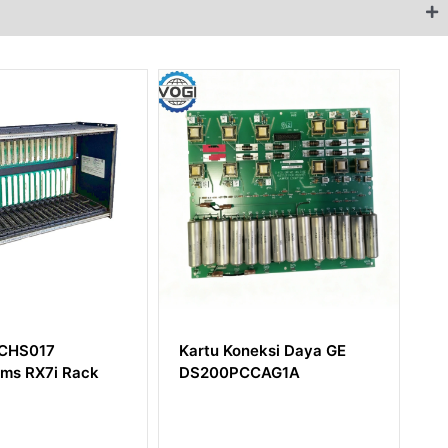
Kartu Koneksi Daya GE
Papan Exciter De-
DS200PCCAG1A
Excitation GE
IS200EDEXG1AFA