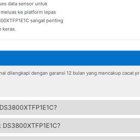
es data sensor untuk
 meluas ke platform lepas
3800XTFP1E1C sangat penting
n keras.
nal dilengkapi dengan garansi 12 bulan yang mencakup cacat p
k DS3800XTFP1E1C?
tuk DS3800XTFP1E1C?