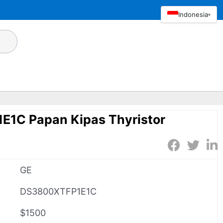
Indonesia
▾
1C Papan Kipas Thyristor
GE
DS3800XTFP1E1C
$1500