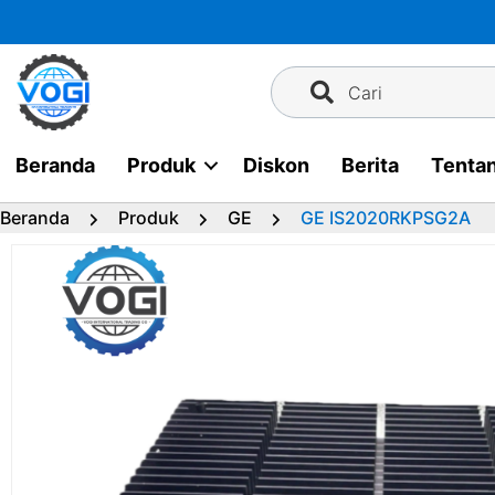
Langsung
ke
konten
Cari
Beranda
Produk
Diskon
Berita
Tenta
Beranda
Produk
GE
GE IS2020RKPSG2A