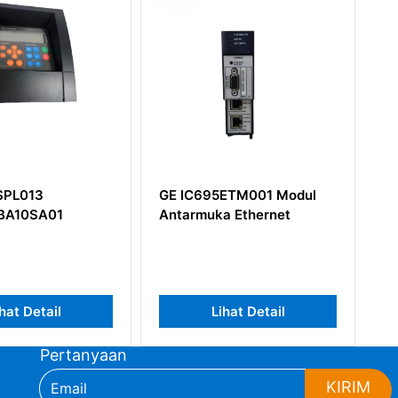
695ETM001 Modul
GE IC660BBA026 Modul
uka Ethernet
I/O
Lihat Detail
Lihat Detail
Pertanyaan
KIRIM