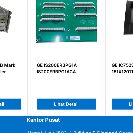
PG1A
GE IC752SPL013
GE IC
ACA
151X1207BA10SA01
Antarm
Detail
Lihat Detail
Kantor Pusat