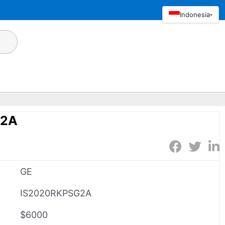
Indonesia
▾
G2A
GE
IS2020RKPSG2A
$6000