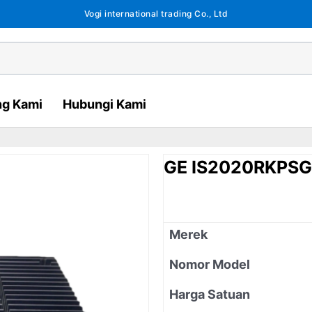
Vogi international trading Co., Ltd
ng Kami
Hubungi Kami
GE IS2020RKPS
Merek
Nomor Model
Harga Satuan