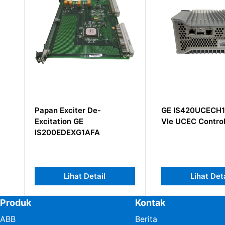
GE IS420UCECH1B Mark
GE IS200ERB
VIe UCEC Controller
IS200ERBPG1
Lihat Detail
Lihat 
Produk
Kontak
ABB
Berita