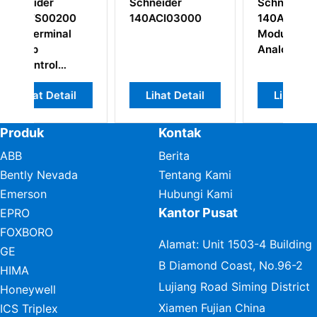
r
Schneider
Modul input
3000
140ACO13000
diskrit Schneider
Modul Output
140DAI35300
Analog
Modicon
Quantum
Detail
Lihat Detail
Lihat Detail
Produk
Kontak
ABB
Berita
Bently Nevada
Tentang Kami
Emerson
Hubungi Kami
Kantor Pusat
EPRO
FOXBORO
Alamat: Unit 1503-4 Building
GE
B Diamond Coast, No.96-2
HIMA
Lujiang Road Siming District
Honeywell
Xiamen Fujian China
ICS Triplex