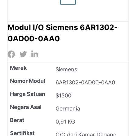
Modul I/O Siemens 6AR1302-
0AD00-0AA0
Merek
Siemens
Nomor Modul
6AR1302-0AD00-0AA0
Harga Satuan
$1500
Negara Asal
Germania
Berat
0,91 KG
Sertifikat
C/O dari Kamar Dagang