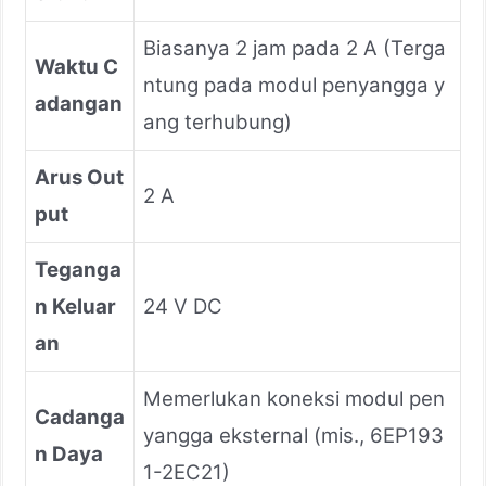
Biasanya 2 jam pada 2 A (Terga
Waktu C
ntung pada modul penyangga y
adangan
ang terhubung)
Arus Out
2 A
put
Teganga
n Keluar
24 V DC
an
Memerlukan koneksi modul pen
Cadanga
yangga eksternal (mis., 6EP193
n Daya
1-2EC21)