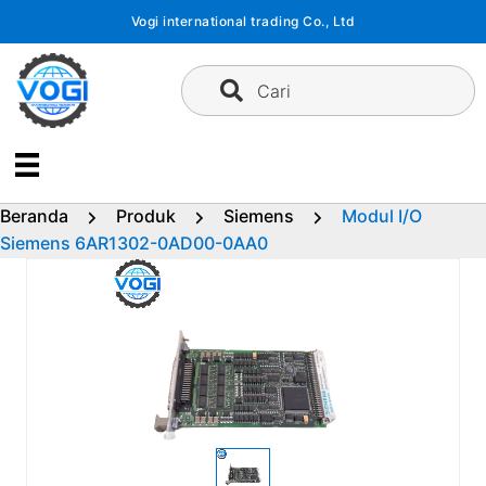
Langsung
Vogi international trading Co., Ltd
ke
konten
Cari
Beranda
Produk
Siemens
Modul I/O
Siemens 6AR1302-0AD00-0AA0