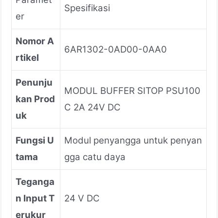
Spesifikasi
er
Nomor A
6AR1302-0AD00-0AA0
rtikel
Penunju
MODUL BUFFER SITOP PSU100
kan Prod
C 2A 24V DC
uk
Fungsi U
Modul penyangga untuk penyan
tama
gga catu daya
Teganga
n Input T
24 V DC
erukur