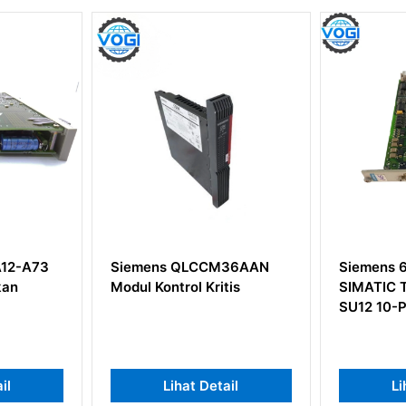
M36AAN
Siemens 6DD1681-0AJ1
Siemens
tis
SIMATIC TDC Konverter
0XB8 SI
SU12 10-Pole/Sekrup
CPU 226 
ail
Lihat Detail
L