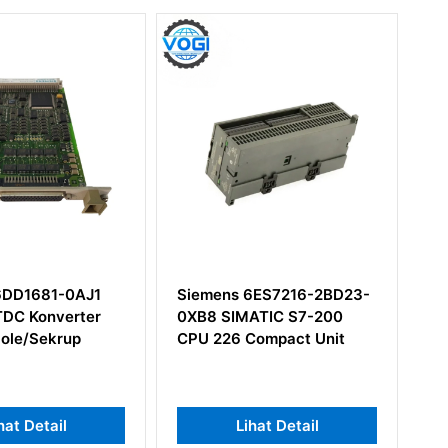
 6ES7216-2BD23-
Modul Komunikasi Siemens
MATIC S7-200
6DD1662-0AB0
Compact Unit
ihat Detail
Lihat Detail