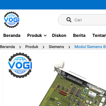
Langsung
ke
konten
Cari
Beranda
Produk
Diskon
Berita
Tenta
Beranda
Produk
Siemens
Modul Siemens 