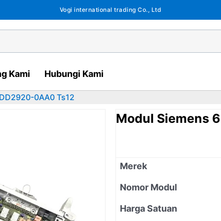
Vogi international trading Co., Ltd
ng Kami
Hubungi Kami
6DD2920-0AA0 Ts12
Modul Siemens 
Merek
Nomor Modul
Harga Satuan