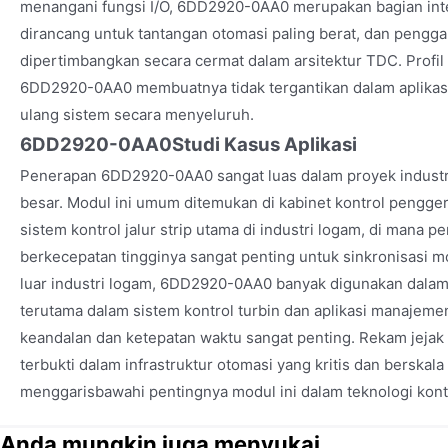
menangani fungsi I/O, 6DD2920-0AA0 merupakan bagian inte
dirancang untuk tantangan otomasi paling berat, dan pengga
dipertimbangkan secara cermat dalam arsitektur TDC. Profil k
6DD2920-0AA0 membuatnya tidak tergantikan dalam aplikasi
ulang sistem secara menyeluruh.
6DD2920-0AA0
Studi Kasus Aplikasi
Penerapan 6DD2920-0AA0 sangat luas dalam proyek industri
besar. Modul ini umum ditemukan di kabinet kontrol pengger
sistem kontrol jalur strip utama di industri logam, di mana 
berkecepatan tingginya sangat penting untuk sinkronisasi m
luar industri logam, 6DD2920-0AA0 banyak digunakan dalam 
terutama dalam sistem kontrol turbin dan aplikasi manajemen 
keandalan dan ketepatan waktu sangat penting. Rekam jej
terbukti dalam infrastruktur otomasi yang kritis dan berskala
menggarisbawahi pentingnya modul ini dalam teknologi kontro
Anda mungkin juga menyukai...