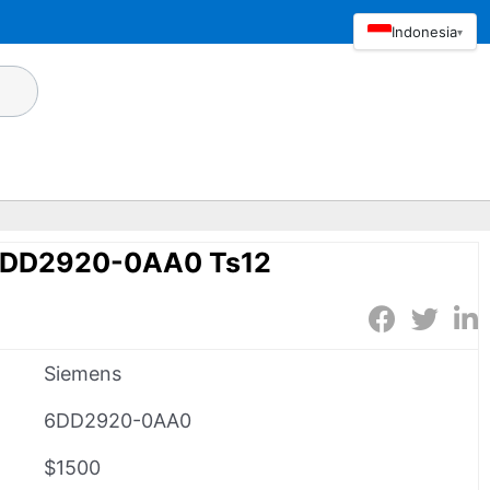
Indonesia
▾
6DD2920-0AA0 Ts12
Siemens
6DD2920-0AA0
$1500