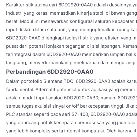
Karakteristik utama dari 6DD2920-0AA0 adalah desainnya ya
industri yang keras, memastikan kinerja stabil di bawah ga
berat. Modul ini menawarkan konfigurasi saluran kepadatan
input diskrit dalam satu unit, yang mengoptimalkan ruang kabi
6DD2920-0AA0 dilengkapi isolasi listrik yang efisien yang 
pusat dari potensi lonjakan tegangan di sisi lapangan. Kem
terintegrasi dalam 6DD2920-0AA0 memberikan umpan balik s
langsung, menyederhanakan pemeliharaan dan mengurangi w
Perbandingan 6DD2920-0AA0
Dalam portofolio Siemens TDC, 6DD2920-0AA0 adalah kartu 
fundamental. Alternatif potensial untuk aplikasi yang memer
adalah modul input analog 6DD2920-0AB0; namun, 6DD2920
semua tugas akuisisi sinyal on/off berkecepatan tinggi. Jik
PLC standar seperti pada seri S7-400, 6DD2920-0AA0 adala
yang dirancang untuk kecepatan pemrosesan yang jauh lebih 
yang lebih kompleks serta intensif komputasi. Oleh karena i