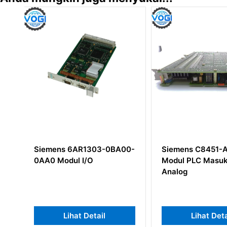
00-
Siemens C8451-A12-A73
Siemens QLCC
Modul PLC Masukan
Modul Kontrol Kri
Analog
Lihat Detail
Lihat Det