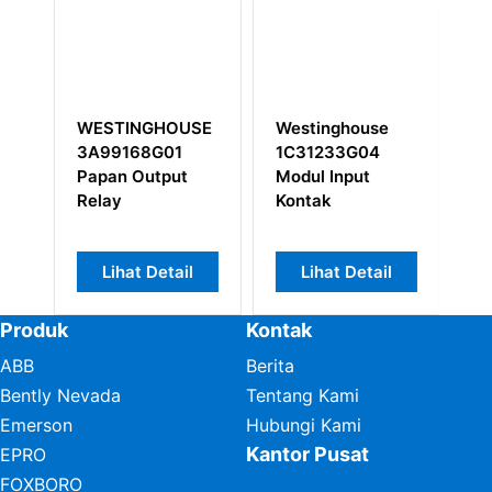
SE
WESTINGHOUSE
Westinghouse
W
3A99168G01
1C31233G04
1
TD
Papan Output
Modul Input
Relay
Kontak
Lihat Detail
Lihat Detail
Produk
Kontak
ABB
Berita
Bently Nevada
Tentang Kami
Emerson
Hubungi Kami
Kantor Pusat
EPRO
FOXBORO