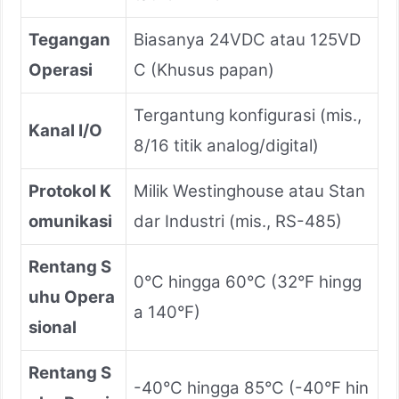
Tegangan
Biasanya 24VDC atau 125VD
Operasi
C (Khusus papan)
Tergantung konfigurasi (mis.,
Kanal I/O
8/16 titik analog/digital)
Protokol K
Milik Westinghouse atau Stan
omunikasi
dar Industri (mis., RS-485)
Rentang S
0°C hingga 60°C (32°F hingg
uhu Opera
a 140°F)
sional
Rentang S
-40°C hingga 85°C (-40°F hin