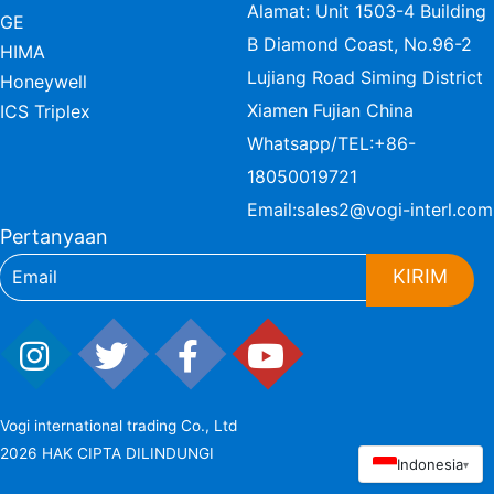
Alamat: Unit 1503-4 Building
GE
B Diamond Coast, No.96-2
HIMA
Lujiang Road Siming District
Honeywell
Xiamen Fujian China
ICS Triplex
Whatsapp/TEL:
+86-
18050019721
Email:
sales2@vogi-interl.com
Pertanyaan
KIRIM
Vogi international trading Co., Ltd
2026 HAK CIPTA DILINDUNGI
Indonesia
▾