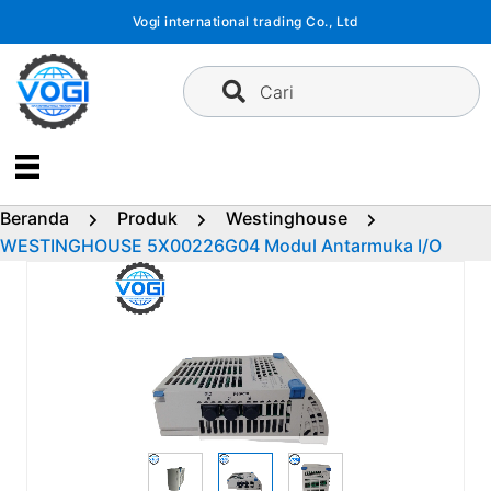
Langsung
Vogi international trading Co., Ltd
ke
konten
Cari
Beranda
Produk
Westinghouse
WESTINGHOUSE 5X00226G04 Modul Antarmuka I/O