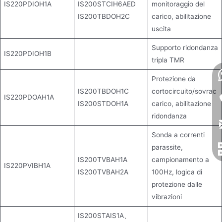
IS220PDIOH1A
IS200STCIH6AED
monitoraggio del
IS200TBDOH2C
carico, abilitazione
uscita
Supporto ridondanza
IS220PDIOH1B
tripla TMR
Protezione da
IS200TBDOH1C
cortocircuito/sovrac
IS220PDOAH1A
IS200STDOH1A
carico, abilitazione
ridondanza
Sonda a correnti
parassite,
IS200TVBAH1A
campionamento a
IS220PVIBH1A
IS200TVBAH2A
100Hz, logica di
protezione dalle
vibrazioni
IS200STAIS1A、