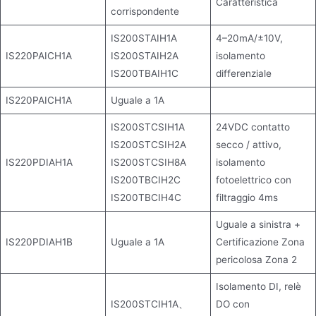
Caratteristica
corrispondente
IS200STAIH1A
4–20mA/±10V,
IS220PAICH1A
IS200STAIH2A
isolamento
IS200TBAIH1C
differenziale
IS220PAICH1A
Uguale a 1A
IS200STCSIH1A
24VDC contatto
IS200STCSIH2A
secco / attivo,
IS220PDIAH1A
IS200STCSIH8A
isolamento
IS200TBCIH2C
fotoelettrico con
IS200TBCIH4C
filtraggio 4ms
Uguale a sinistra +
IS220PDIAH1B
Uguale a 1A
Certificazione Zona
pericolosa Zona 2
Isolamento DI, relè
IS200STCIH1A、
DO con