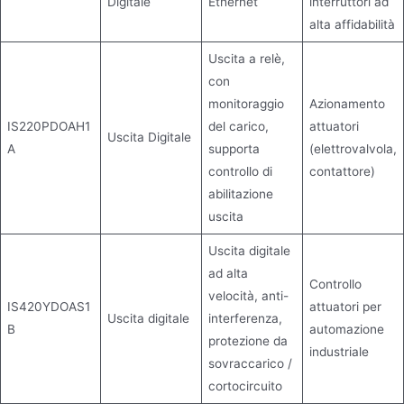
Digitale
Ethernet
interruttori ad
alta affidabilità
Uscita a relè,
con
monitoraggio
Azionamento
IS220PDOAH1
del carico,
attuatori
Uscita Digitale
A
supporta
(elettrovalvola,
controllo di
contattore)
abilitazione
uscita
Uscita digitale
ad alta
Controllo
velocità, anti-
IS420YDOAS1
attuatori per
Uscita digitale
interferenza,
B
automazione
protezione da
industriale
sovraccarico /
cortocircuito