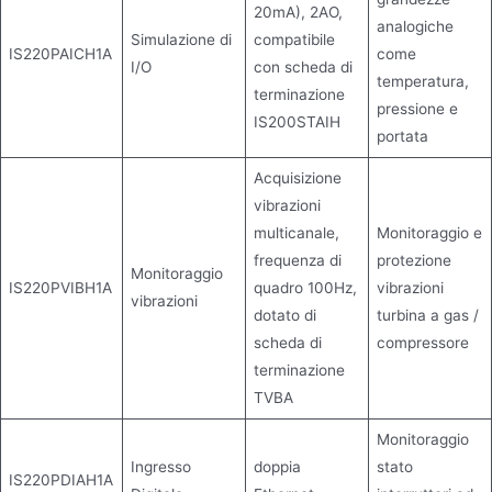
20mA), 2AO,
analogiche
Simulazione di
compatibile
IS220PAICH1A
come
I/O
con scheda di
temperatura,
terminazione
pressione e
IS200STAIH
portata
Acquisizione
vibrazioni
multicanale,
Monitoraggio e
frequenza di
protezione
Monitoraggio
IS220PVIBH1A
quadro 100Hz,
vibrazioni
vibrazioni
dotato di
turbina a gas /
scheda di
compressore
terminazione
TVBA
Monitoraggio
Ingresso
doppia
stato
IS220PDIAH1A