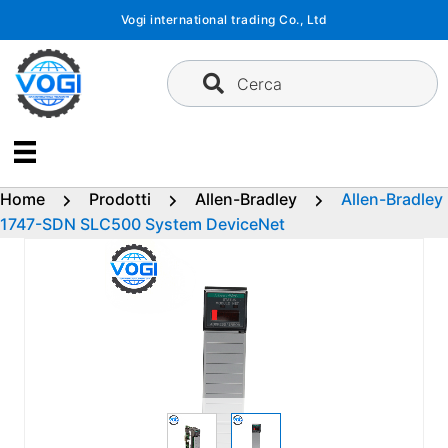
Vai
Vogi international trading Co., Ltd
al
contenuto
Cerca
Home
Prodotti
Allen-Bradley
Allen-Bradley
1747-SDN SLC500 System DeviceNet