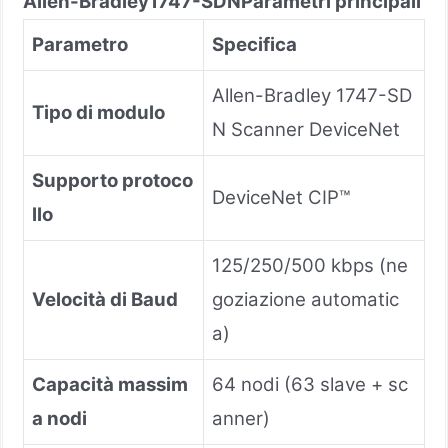
Allen-Bradley
1747-SDN
Parametri principali
Parametro
Specifica
Allen-Bradley 1747-SD
Tipo di modulo
N Scanner DeviceNet
Supporto protoco
DeviceNet CIP™
llo
125/250/500 kbps (ne
Velocità di Baud
goziazione automatic
a)
Capacità massim
64 nodi (63 slave + sc
a nodi
anner)