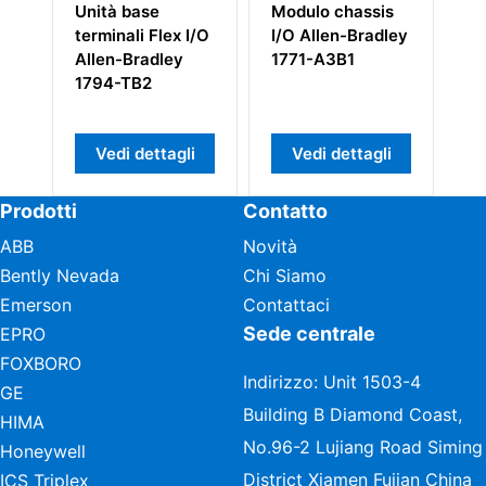
nità base
Modulo chassis
Allen Bradle
erminali Flex I/O
I/O Allen-Bradley
1784-KT Mod
llen-Bradley
1771-A3B1
di Interfaccia
794-TB2
Comunicazio
Vedi dettagli
Vedi dettagli
Vedi dettag
Prodotti
Contatto
ABB
Novità
Bently Nevada
Chi Siamo
Emerson
Contattaci
Sede centrale
EPRO
FOXBORO
Indirizzo: Unit 1503-4
GE
Building B Diamond Coast,
HIMA
No.96-2 Lujiang Road Siming
Honeywell
District Xiamen Fujian China
ICS Triplex