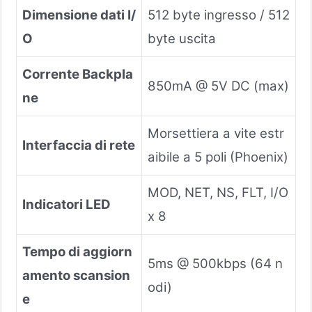
Dimensione dati I/
512 byte ingresso / 512
O
byte uscita
Corrente Backpla
850mA @ 5V DC (max)
ne
Morsettiera a vite estr
Interfaccia di rete
aibile a 5 poli (Phoenix)
MOD, NET, NS, FLT, I/O
Indicatori LED
x 8
Tempo di aggiorn
5ms @ 500kbps (64 n
amento scansion
odi)
e