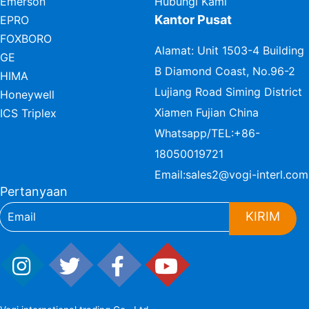
Emerson
Hubungi Kami
Kantor Pusat
EPRO
FOXBORO
Alamat: Unit 1503-4 Building
GE
B Diamond Coast, No.96-2
HIMA
Lujiang Road Siming District
Honeywell
Xiamen Fujian China
ICS Triplex
Whatsapp/TEL:
+86-
18050019721
Email:
sales2@vogi-interl.com
Pertanyaan
KIRIM