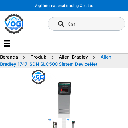
Langsung
Vogi international trading Co., Ltd
ke
konten
Cari
Beranda
Produk
Allen-Bradley
Allen-
Bradley 1747-SDN SLC500 Sistem DeviceNet