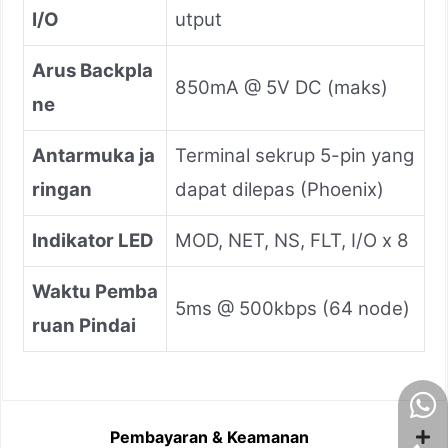
I/O
utput
Arus Backpla
850mA @ 5V DC (maks)
ne
Antarmuka ja
Terminal sekrup 5-pin yang
ringan
dapat dilepas (Phoenix)
Indikator LED
MOD, NET, NS, FLT, I/O x 8
Waktu Pemba
5ms @ 500kbps (64 node)
ruan Pindai
Pembayaran & Keamanan