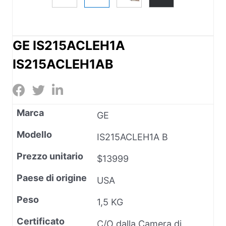
GE IS215ACLEH1A
IS215ACLEH1AB
Marca
GE
Modello
IS215ACLEH1A B
Prezzo unitario
$13999
Paese di origine
USA
Peso
1,5 KG
Certificato
C/O dalla Camera di