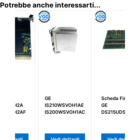
Potrebbe anche interessarti...
Scheda Firmware
GE
WSVOH1AE
GE
IS200STTCH2A
WSVOH1ACD
DS215UDSAG1AZZ01A
 dettagli
Vedi dettagli
Vedi dettagli