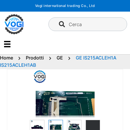
Vai
Vogi international trading Co., Ltd
al
contenuto
Cerca
Home
Prodotti
GE
GE IS215ACLEH1A
IS215ACLEH1AB