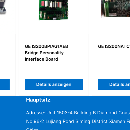
AEB
GE IS200NATCH1CPR3
GE IC20
y
vielseitig
Schnittst
eigen
Details anzeigen
Deta
Hauptsitz
Adresse: Unit 1503-4 Building B Diamond Coas
No.96-2 Lujiang Road Siming District Xiamen Fu