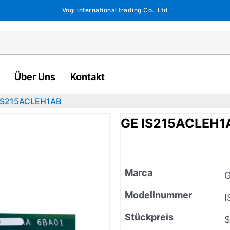
Vogi international trading Co., Ltd
Über Uns
Kontakt
IS215ACLEH1AB
GE IS215ACLEH1
Marca
Modellnummer
I
Stückpreis
$