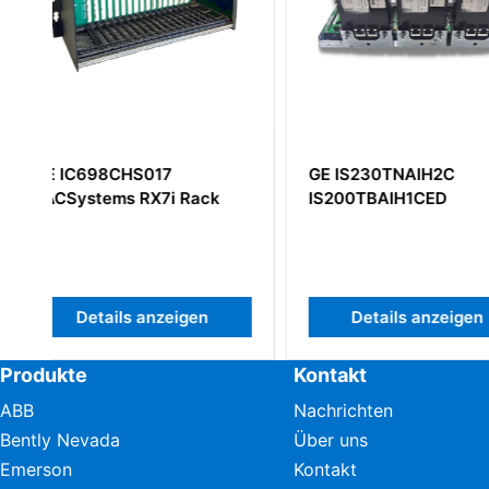
GE IS230TNAIH2C
GE IS200BPIAG1
IS200TBAIH1CED
Bridge Personalit
Interface Board
Details anzeigen
Details anz
Produkte
Kontakt
ABB
Nachrichten
Bently Nevada
Über uns
Emerson
Kontakt