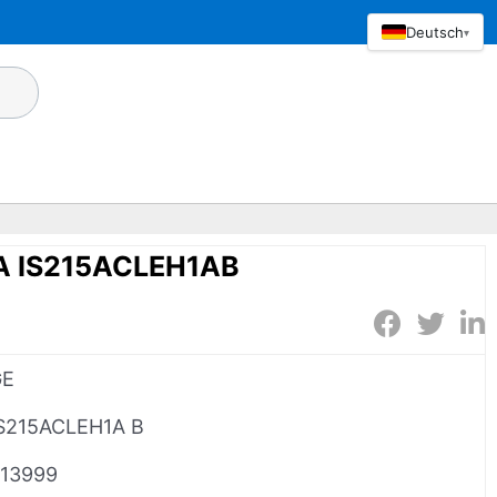
Deutsch
▾
A IS215ACLEH1AB
GE
S215ACLEH1A B
13999