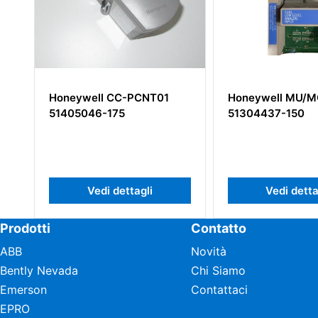
C-PCNT01
Honeywell MU/MC-TAIL02
Honey
5
51304437-150
ettagli
Vedi dettagli
Prodotti
Contatto
ABB
Novità
Bently Nevada
Chi Siamo
Emerson
Contattaci
EPRO