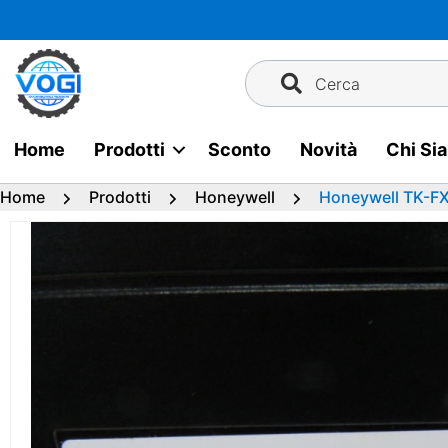
Vai
al
contenuto
Cerca
Home
Prodotti
Sconto
Novità
Chi Si
Home
Prodotti
Honeywell
Honeywell TK-F