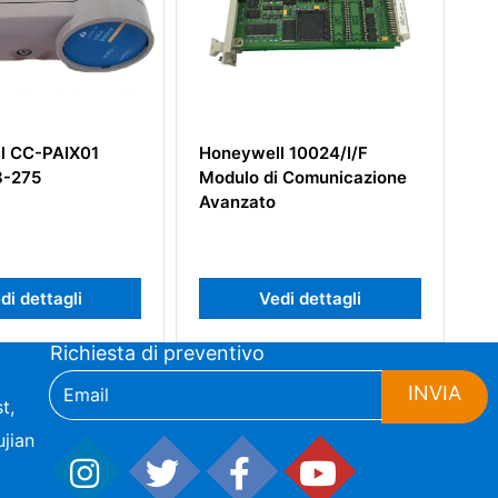
Honeywell 10024/I/F
HONEYWELL TC-ODD321
Modulo di Comunicazione
Modulo di Uscita Discreta
Avanzato
Vedi dettagli
Vedi dettagli
Richiesta di preventivo
INVIA
t,
jian