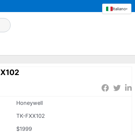
Italiano
▾
XX102
Honeywell
TK-FXX102
$1999