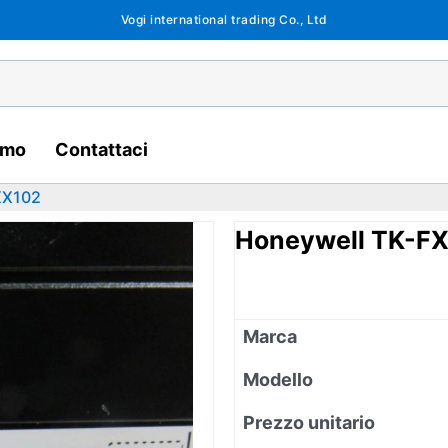
Vogi international trading Co., Ltd
amo
Contattaci
XX102
Honeywell TK-F
Marca
Modello
Prezzo unitario