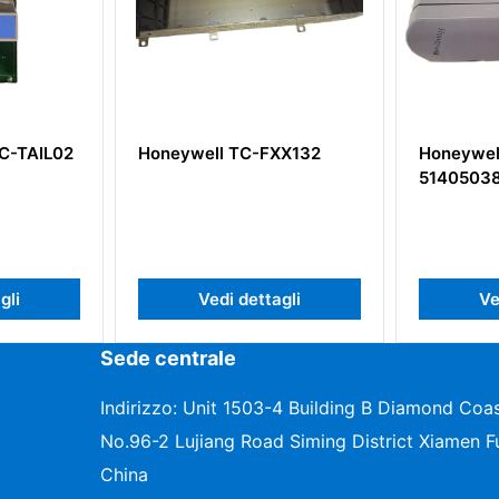
well TC-FXX132
Honeywell CC-PAIX01
51405038-275
Vedi dettagli
Vedi dettagli
Sede centrale
Indirizzo: Unit 1503-4 Building B Diamond Coas
No.96-2 Lujiang Road Siming District Xiamen Fu
China