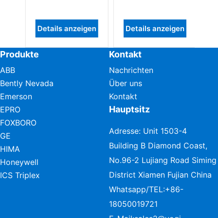
en
Details anzeigen
Details anzeigen
D
Produkte
Kontakt
ABB
Nachrichten
Bently Nevada
Über uns
Emerson
Kontakt
Hauptsitz
EPRO
FOXBORO
Adresse: Unit 1503-4
GE
Building B Diamond Coast,
HIMA
No.96-2 Lujiang Road Siming
Honeywell
District Xiamen Fujian China
ICS Triplex
Whatsapp/TEL:
+86-
18050019721