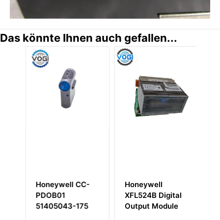
Das könnte Ihnen auch gefallen...
Honeywell CC-
Honeywell
H
PDOB01
XFL524B Digital
10
51405043-175
Output Module
St
Ve