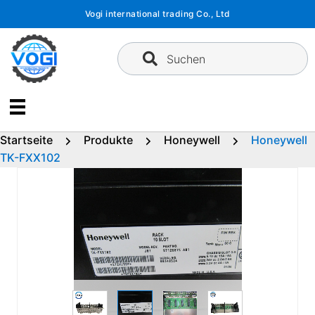
Zum
Vogi international trading Co., Ltd
Inhalt
springen
Suchen
Startseite
Produkte
Honeywell
Honeywell
TK-FXX102