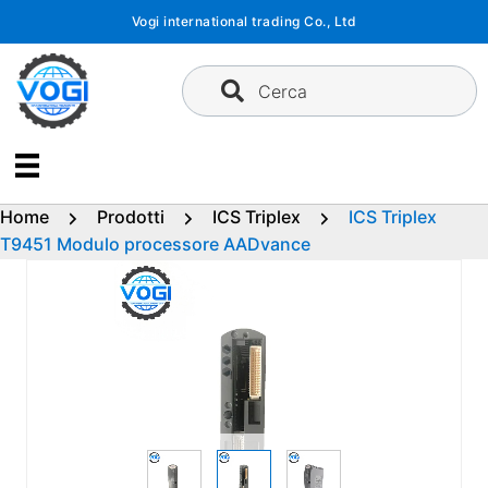
Vai
Vogi international trading Co., Ltd
al
contenuto
Cerca
Home
Prodotti
ICS Triplex
ICS Triplex
T9451 Modulo processore AADvance