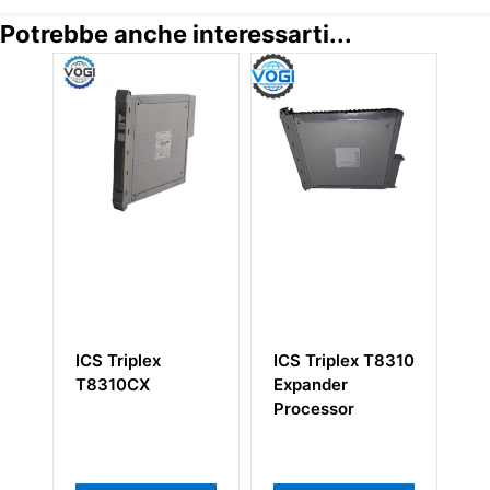
Potrebbe anche interessarti...
CS Triplex
ICS Triplex T8310
Processore
8310CX
Expander
Expander IC
Processor
Triplex T883