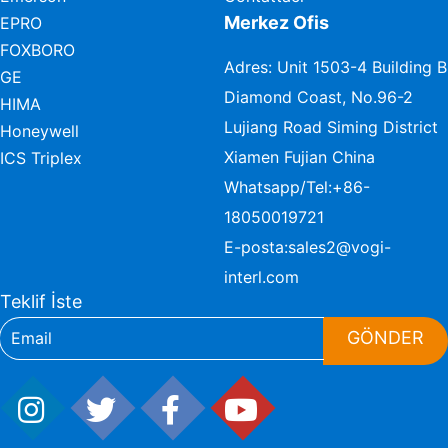
Merkez Ofis
EPRO
FOXBORO
Adres: Unit 1503-4 Building B
GE
Diamond Coast, No.96-2
HIMA
Lujiang Road Siming District
Honeywell
Xiamen Fujian China
ICS Triplex
Whatsapp/Tel:
+86-
18050019721
E-posta:
sales2@vogi-
interl.com
Teklif İste
GÖNDER