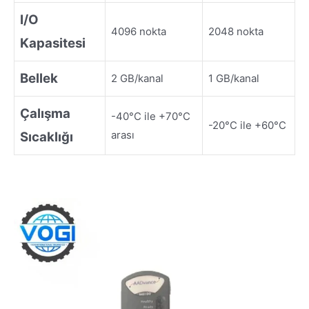
I/O
4096 nokta
2048 nokta
Kapasitesi
Bellek
2 GB/kanal
1 GB/kanal
Çalışma
-40°C ile +70°C
-20°C ile +60°C
arası
Sıcaklığı