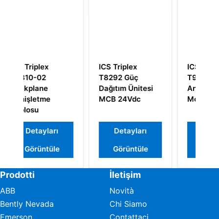
ICS Triplex
ICS Triplex
T8292 Güç
T9482 8 Channel
Dağıtım Ünitesi
Analogue Output
MCB 24Vdc
Module
rı
Detayları
Detayları
le
Görüntüle
Görüntüle
Prodotti
İletişim
ABB
Novità
Bently Nevada
Chi Siamo
Emerson
Contattaci