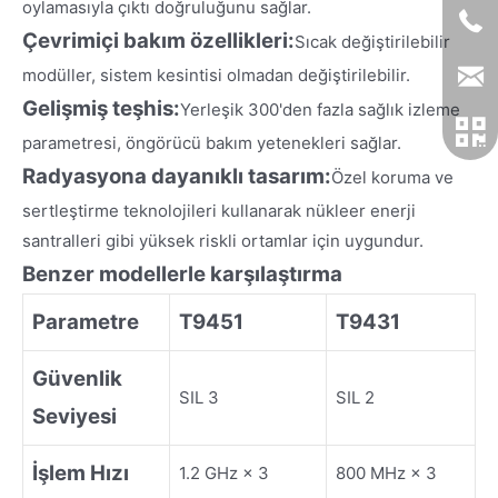
oylamasıyla çıktı doğruluğunu sağlar.
Çevrimiçi bakım özellikleri:
Sıcak değiştirilebilir
modüller, sistem kesintisi olmadan değiştirilebilir.
Gelişmiş teşhis:
Yerleşik 300'den fazla sağlık izleme
parametresi, öngörücü bakım yetenekleri sağlar.
Radyasyona dayanıklı tasarım:
Özel koruma ve
sertleştirme teknolojileri kullanarak nükleer enerji
santralleri gibi yüksek riskli ortamlar için uygundur.
Benzer modellerle karşılaştırma
Parametre
T9451
T9431
Güvenlik
SIL 3
SIL 2
Seviyesi
İşlem Hızı
1.2 GHz × 3
800 MHz × 3