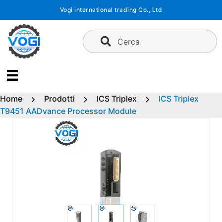
Vai
Vogi international trading Co., Ltd
al
contenuto
Cerca
Home
Prodotti
ICS Triplex
ICS Triplex
T9451 AADvance Processor Module