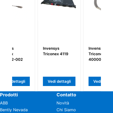
nvensys
Invensys
Invensys
riconex 4119
Triconex
Triconex DO
4000093-310
Vedi dettagli
Vedi dettagli
Vedi dettag
Prodotti
Contatto
ABB
Novità
Bently Nevada
Chi Siamo