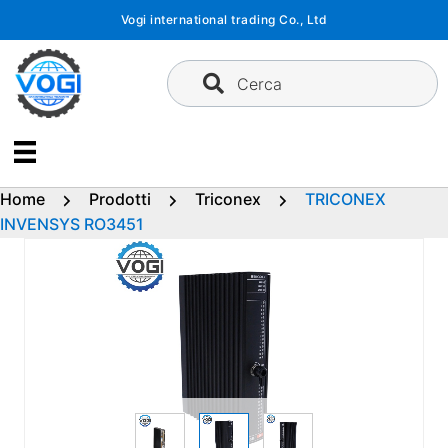
Vai
Vogi international trading Co., Ltd
al
contenuto
Cerca
Home
Prodotti
Triconex
TRICONEX
INVENSYS RO3451