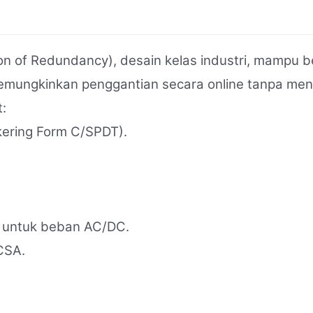
of Redundancy), desain kelas industri, mampu ber
emungkinkan penggantian secara online tanpa me
:
 kering Form C/SPDT).
cok untuk beban AC/DC.
/CSA.