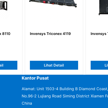
110
Invensys Triconex 4119
Invensys Tri
Lihat Detail
Lihat
Kantor Pusat
Alamat: Unit 1503-4 Building B Diamond Coast
No.96-2 Lujiang Road Siming District Xiamen Fu
China