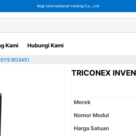
Vogi international trading Co., Ltd
ng Kami
Hubungi Kami
NSYS RO3451
TRICONEX INVE
Merek
Nomor Modul
Harga Satuan