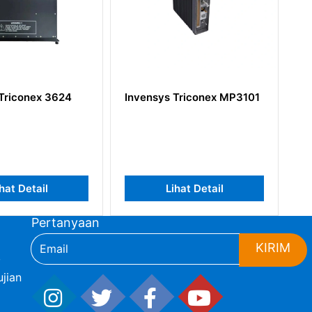
conex 3624
Invensys Triconex MP3101
Inven
 Detail
Lihat Detail
Pertanyaan
KIRIM
,
jian