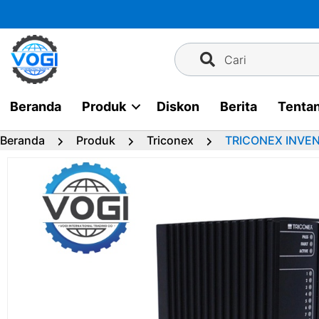
Langsung
ke
konten
Cari
Beranda
Produk
Diskon
Berita
Tenta
Beranda
Produk
Triconex
TRICONEX INVE