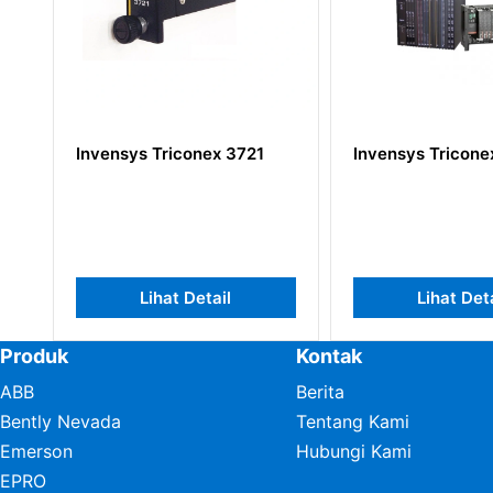
Invensys Triconex 3721
Invensys Triconex 8
Lihat Detail
Lihat Detail
Produk
Kontak
ABB
Berita
Bently Nevada
Tentang Kami
Emerson
Hubungi Kami
EPRO