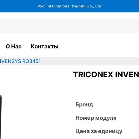
Vogi international trading Co., Ltd
О Нас
Контакты
NVENSYS RO3451
TRICONEX INVE
Бренд
Номер модуля
Цена за единицу