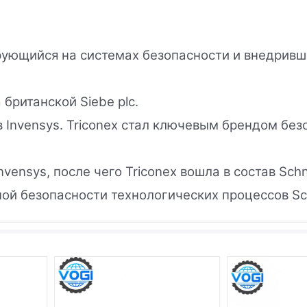
зирующийся на системах безопасности и внедрив
 британской Siebe plc.
в Invensys. Triconex стал ключевым брендом без
Invensys, после чего Triconex вошла в состав Sch
 безопасности технологических процессов Schn