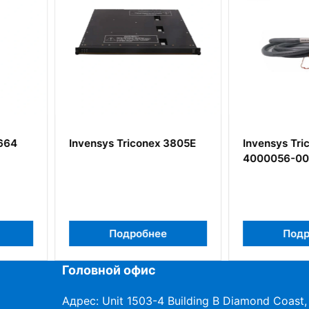
nex 3805E
Invensys Triconex
Invensy
4000056-002
MP3101
нее
Подробнее
Головной офис
Адрес: Unit 1503-4 Building B Diamond Coast,