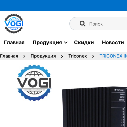
Перейти
к
содержимому
Поиск
Главная
Продукция
Скидки
Новости
Главная
Продукция
Triconex
TRICONEX I