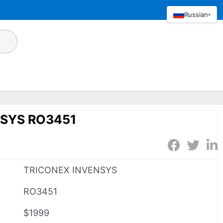
Russian
▾
NSYS RO3451
TRICONEX INVENSYS
RO3451
$1999