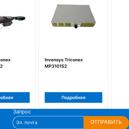
s Triconex
Invensys Triconex
S2
4000103-510
Подробнее
Подробнее
Запрос
ОТПРАВИТЬ