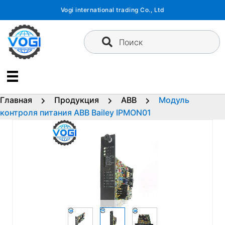
Перейти
Vogi international trading Co., Ltd
к
содержимому
Поиск
Главная
Продукция
ABB
Модуль
контроля питания ABB Bailey IPMON01