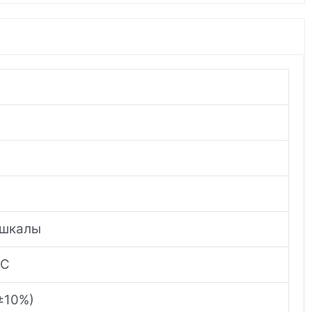
 шкалы
°C
(±10%)