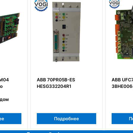
ABB 70PR05B-ES
ABB UFC762AE10
HESG332204R1
3BHE006412R010
Подробнее
Подробне