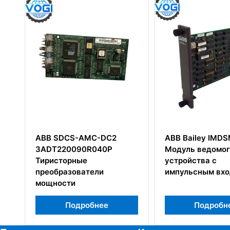
ABB SDCS-AMC-DC2
ABB Bailey IMDSM04
3ADT220090R040P
Модуль ведомого
Тиристорные
устройства с
преобразователи
импульсным входом
мощности
Подробнее
Подробнее