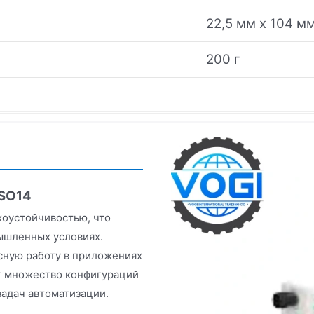
22,5 мм x 104 мм
200 г
DSO14
хоустойчивостью, что
ышленных условиях.
сную работу в приложениях
т множество конфигураций
задач автоматизации.