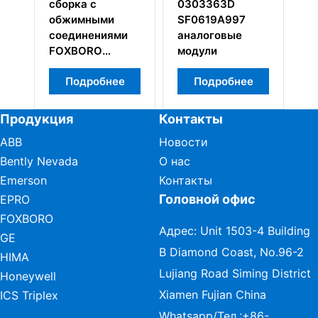
сборка с
0303363D
P
обжимными
SF0619A997
di
gi
соединениями
аналоговые
FOXBORO
модули
P0916CA
Подробнее
Подробнее
Продукция
Контакты
ABB
Новости
Bently Nevada
О нас
Emerson
Контакты
Головной офис
EPRO
FOXBORO
Адрес: Unit 1503-4 Building
GE
B Diamond Coast, No.96-2
HIMA
Lujiang Road Siming District
Honeywell
Xiamen Fujian China
ICS Triplex
Whatsapp/Тел.:
+86-