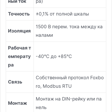
ный ток
ра)
Точность
±0,1% от полной шкалы
1500 В перем. тока между ка
Изоляция
налами
Рабочая т
емперату
-40°C до +85°C
ра
Собственный протокол Foxbo
Связь
ro, Modbus RTU
Монтаж на DIN-рейку или па
Монтаж
нель