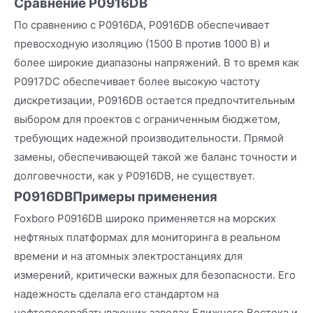
Сравнение P0916DB
По сравнению с P0916DA, P0916DB обеспечивает
превосходную изоляцию (1500 В против 1000 В) и
более широкие диапазоны напряжений. В то время как
P0917DC обеспечивает более высокую частоту
дискретизации, P0916DB остается предпочтительным
выбором для проектов с ограниченным бюджетом,
требующих надежной производительности. Прямой
замены, обеспечивающей такой же баланс точности и
долговечности, как у P0916DB, не существует.
P0916DB
Примеры применения
Foxboro P0916DB широко применяется на морских
нефтяных платформах для мониторинга в реальном
времени и на атомных электростанциях для
измерений, критически важных для безопасности. Его
надежность сделала его стандартом на
нефтеперерабатывающих заводах Ближнего Востока и