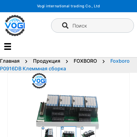
Перейти
Vogi international trading Co., Ltd
к
содержимому
Поиск
Главная
Продукция
FOXBORO
Foxboro
P0916DB Клеммная сборка