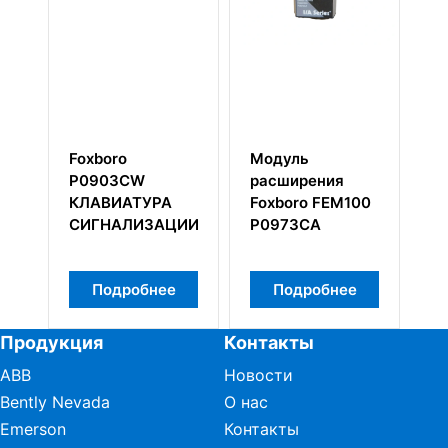
xboro
Модуль
FOXBORO
903CW
расширения
FBM203
АВИАТУРА
Foxboro FEM100
P0914SV
ГНАЛИЗАЦИИ
P0973CA
Модули ввода
RTD
Подробнее
Подробнее
Подробнее
Продукция
Контакты
ABB
Новости
Bently Nevada
О нас
Emerson
Контакты