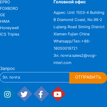
Головной офис
EPRO
FOXBORO
Адрес: Unit 1503-4 Building
GE
B Diamond Coast, No.96-2
HIMA
Lujiang Road Siming District
Honeywell
Xiamen Fujian China
ICS Triplex
Whatsapp/Тел.:
+86-
18050019721
Эл. почта:
sales2@vogi-
interl.com
Запрос
ОТПРАВИТЬ