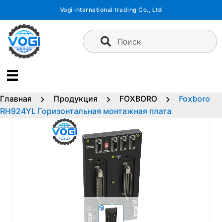
Перейти
Vogi international trading Co., Ltd
к
содержимому
Поиск
Главная
Продукция
FOXBORO
Foxboro
RH924YL Горизонтальная монтажная плата