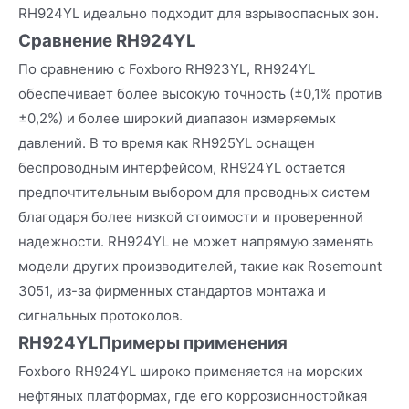
RH924YL идеально подходит для взрывоопасных зон.
Сравнение RH924YL
По сравнению с Foxboro RH923YL, RH924YL
обеспечивает более высокую точность (±0,1% против
±0,2%) и более широкий диапазон измеряемых
давлений. В то время как RH925YL оснащен
беспроводным интерфейсом, RH924YL остается
предпочтительным выбором для проводных систем
благодаря более низкой стоимости и проверенной
надежности. RH924YL не может напрямую заменять
модели других производителей, такие как Rosemount
3051, из-за фирменных стандартов монтажа и
сигнальных протоколов.
RH924YL
Примеры применения
Foxboro RH924YL широко применяется на морских
нефтяных платформах, где его коррозионностойкая