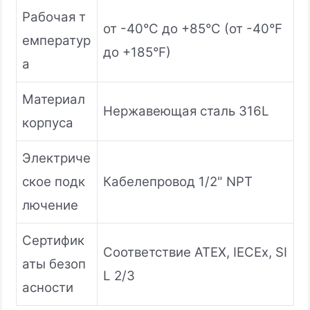
Рабочая т
от -40°C до +85°C (от -40°F
емператур
до +185°F)
а
Материал
Нержавеющая сталь 316L
корпуса
Электриче
ское подк
Кабелепровод 1/2" NPT
лючение
Сертифик
Соответствие ATEX, IECEx, SI
аты безоп
L 2/3
асности