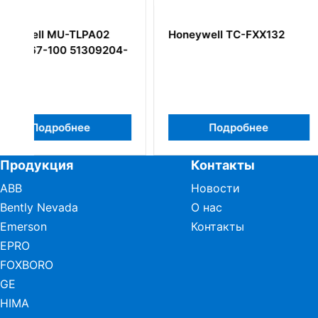
Honeywell TC-FXX132
Honeywell 5130
4-
REV D Модуль в
вывода WDI
Подробнее
Подробн
Продукция
Контакты
ABB
Новости
Bently Nevada
О нас
Emerson
Контакты
EPRO
FOXBORO
GE
HIMA