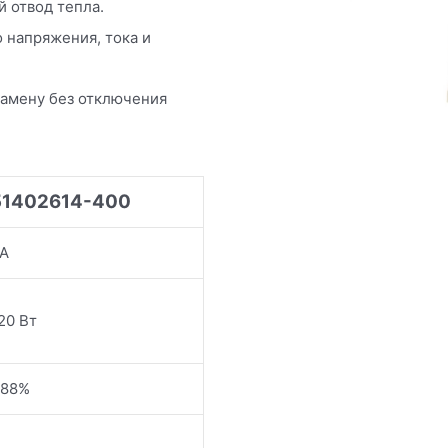
 отвод тепла.
 напряжения, тока и
амену без отключения
51402614-400
А
20 Вт
88%