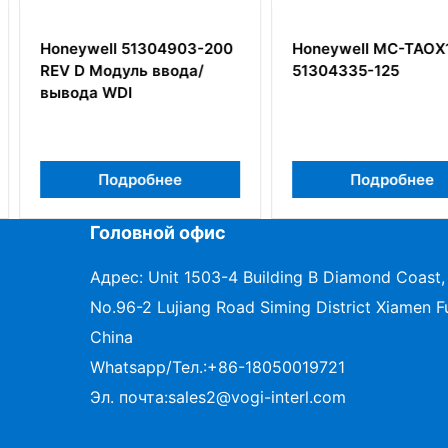
4903-200
Honeywell MC-TAOX12
Honeywel
вода/
51304335-125
51405046
ее
Подробнее
П
Головной офис
Адрес: Unit 1503-4 Building B Diamond Coast,
No.96-2 Lujiang Road Siming District Xiamen Fu
China
Whatsapp/Тел.:
+86-18050019721
Эл. почта:
sales2@vogi-interl.com