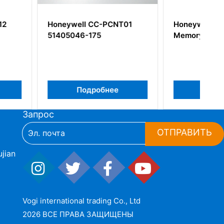
l CC-PCNT01
Honeywell 51402083-100
-175
Memory Processor Module
одробнее
Подробнее
Запрос
ОТПРАВИТЬ
jian
Vogi international trading Co., Ltd
2026 ВСЕ ПРАВА ЗАЩИЩЕНЫ