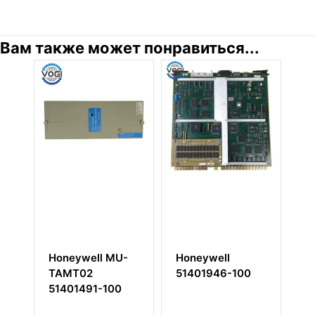
Вам также может понравиться...
-
Honeywell MU-
Honeywell
H
TAMT02
51401946-100
5
51401491-100
М
к