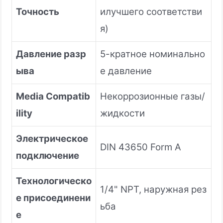
Точность
илучшего соответстви
я)
Давление разр
5-кратное номинально
ыва
е давление
Media Compatib
Некоррозионные газы/
ility
жидкости
Электрическое
DIN 43650 Form A
подключение
Технологическо
1/4" NPT, наружная рез
е присоединени
ьба
е