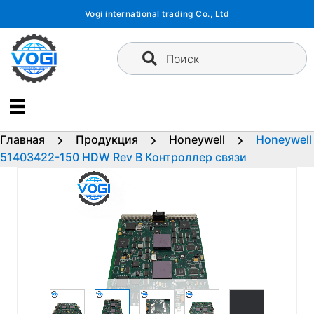
Перейти
Vogi international trading Co., Ltd
к
содержимому
Поиск
Главная
Продукция
Honeywell
Honeywell
51403422-150 HDW Rev B Контроллер связи