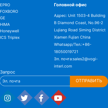
Головной офис
EPRO
FOXBORO
Адрес: Unit 1503-4 Building
GE
B Diamond Coast, No.96-2
HIMA
Lujiang Road Siming District
Honeywell
Xiamen Fujian China
ICS Triplex
Whatsapp/Тел.:
+86-
18050019721
Эл. почта:
sales2@vogi-
interl.com
Запрос
ОТПРАВИТЬ