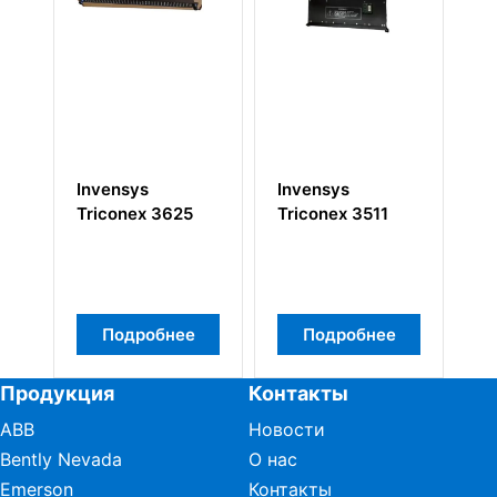
Invensys
Invensys
Invensy
Triconex 3511
Triconex 3624
Tricone
Подробнее
Подробнее
Подр
Продукция
Контакты
ABB
Новости
Bently Nevada
О нас
Emerson
Контакты