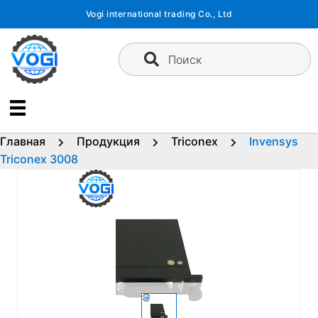
Перейти
Vogi international trading Co., Ltd
к
содержимому
Поиск
Главная
Продукция
Triconex
Invensys
Triconex 3008