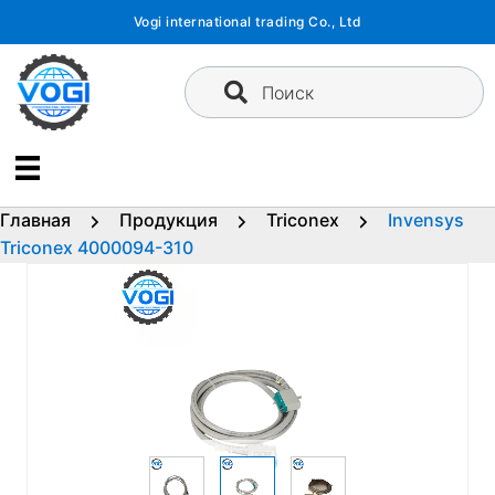
Перейти
Vogi international trading Co., Ltd
к
содержимому
Поиск
Главная
Продукция
Triconex
Invensys
Triconex 4000094-310