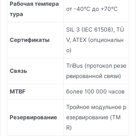
Рабочая темпера
от -40°C до +70°C
тура
SIL 3 (IEC 61508), TÜ
Сертификаты
V, ATEX (опциональн
о)
TriBus (протокол резе
Связь
рвированной связи)
MTBF
более 100 000 часов
Тройное модульное р
Резервирование
езервирование (TM
R)