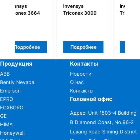
Invensys
Invensys
64
Triconex 3009
Triconex 8312
ее
Подробнее
Подробнее
Продукция
Контакты
ABB
Новости
Bently Nevada
О нас
Emerson
Контакты
Головной офис
EPRO
FOXBORO
Адрес: Unit 1503-4 Building
GE
B Diamond Coast, No.96-2
HIMA
Lujiang Road Siming District
Honeywell