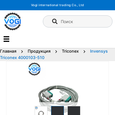
Перейти
Vogi international trading Co., Ltd
к
содержимому
Поиск
Главная
Продукция
Triconex
Invensys
Triconex 4000103-510