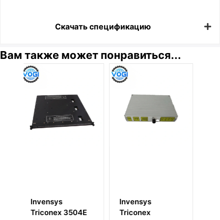
Скачать спецификацию
Вам также может понравиться...
Invensys
Invensys
In
Triconex
Triconex 3636R
Tr