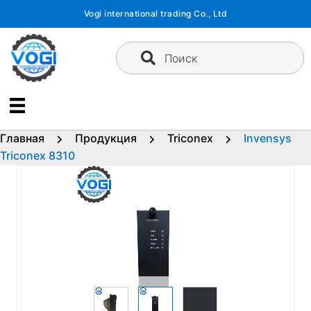
Перейти
Vogi international trading Co., Ltd
к
содержимому
Поиск
Главная
Продукция
Triconex
Invensys
Triconex 8310