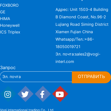
FOXBORO
Адрес: Unit 1503-4 Building
GE
B Diamond Coast, No.96-2
HIMA
Lujiang Road Siming District
Honeywell
Xiamen Fujian China
ICS Triplex
Whatsapp/Тел.:
+86-
18050019721
Эл. почта:
sales2@vogi-
interl.com
Запрос
ОТПРАВИТЬ
Vogi international trading Co., Ltd