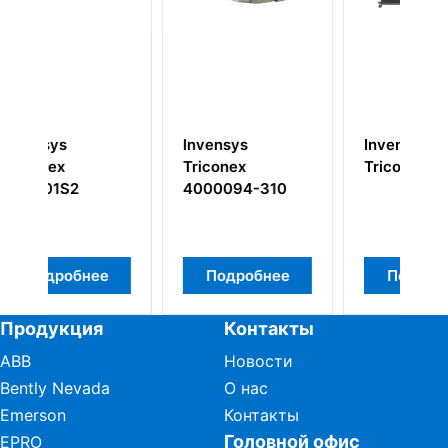
sys
Invensys
Invensys
nex
Triconex 3510
Triconex 8312
094-310
дробнее
Подробнее
Подробнее
Продукция
Контакты
ABB
Новости
Bently Nevada
О нас
Emerson
Контакты
Головной офис
EPRO