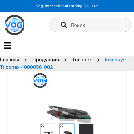
Перейти
Vogi international trading Co., Ltd
к
содержимому
Поиск
Главная
Продукция
Triconex
Invensys
Triconex 4000056-002