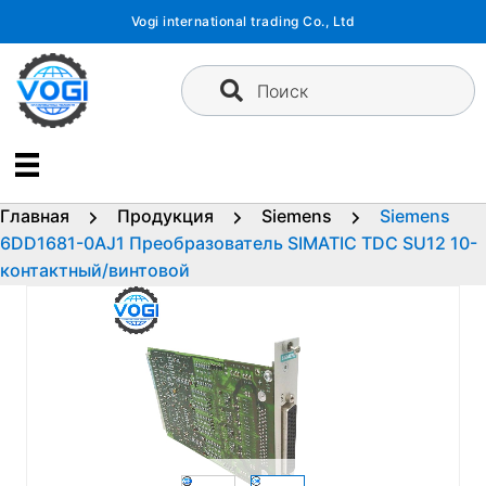
Перейти
Vogi international trading Co., Ltd
к
содержимому
Поиск
Главная
Продукция
Siemens
Siemens
6DD1681-0AJ1 Преобразователь SIMATIC TDC SU12 10-
контактный/винтовой