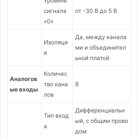
Уровень
сигнала
от -30 В до 5 В
«0»
Да, между канала
Изоляци
ми и объединител
я
ьной платой
Количес
Аналогов
тво кана
8
ые входы
лов
Дифференциальн
Тип вход
ый, с общим прово
а
дом