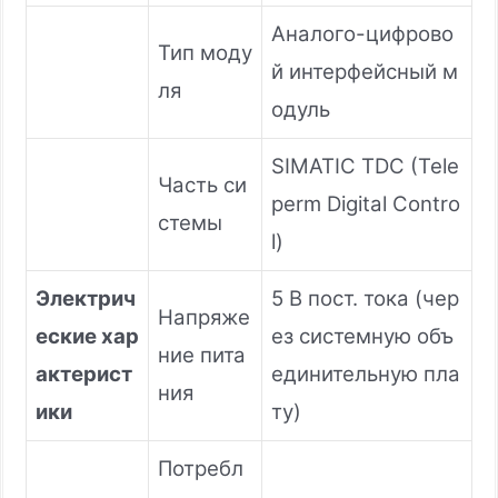
Аналого-цифрово
Тип моду
й интерфейсный м
ля
одуль
SIMATIC TDC (Tele
Часть си
perm Digital Contro
стемы
l)
Электрич
5 В пост. тока (чер
Напряже
еские хар
ез системную объ
ние пита
актерист
единительную пла
ния
ики
ту)
Потребл