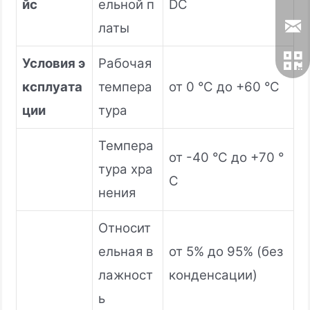
йс
ельной п
DC
латы
Условия э
Рабочая
ксплуата
темпера
от 0 °C до +60 °C
ции
тура
Темпера
от -40 °C до +70 °
тура хра
C
нения
Относит
ельная в
от 5% до 95% (без
лажност
конденсации)
ь