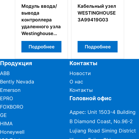
SE
Модуль ввода/
Кабельный узел
П
вывода
WESTINGHOUSE
в
контроллера
3A99419G03
W
удаленного узла
3
Westinghouse
1C31203G01
Подробнее
Подробнее
Продукция
Контакты
ABB
Новости
Bently Nevada
О нас
Emerson
Контакты
Головной офис
EPRO
FOXBORO
Адрес: Unit 1503-4 Building
GE
B Diamond Coast, No.96-2
HIMA
Lujiang Road Siming District
Honeywell