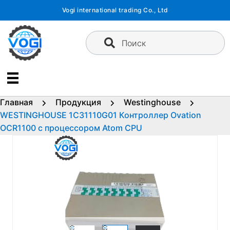
Перейти
Vogi international trading Co., Ltd
к
содержимому
Поиск
Главная
Продукция
Westinghouse
WESTINGHOUSE 1C31110G01 Контроллер Ovation
OCR1100 с процессором Atom CPU