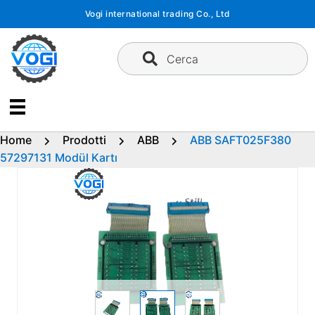
Vai
Vogi international trading Co., Ltd
al
contenuto
Cerca
Home
Prodotti
ABB
ABB SAFT025F380
57297131 Modül Kartı