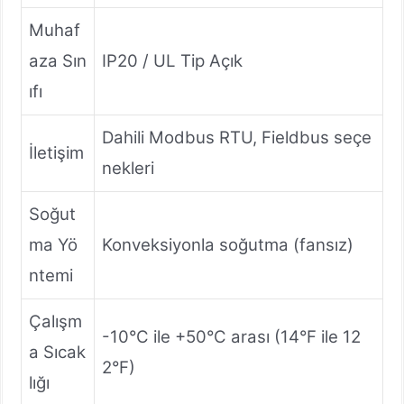
Muhaf
aza Sın
IP20 / UL Tip Açık
ıfı
Dahili Modbus RTU, Fieldbus seçe
İletişim
nekleri
Soğut
ma Yö
Konveksiyonla soğutma (fansız)
ntemi
Çalışm
-10°C ile +50°C arası (14°F ile 12
a Sıcak
2°F)
lığı