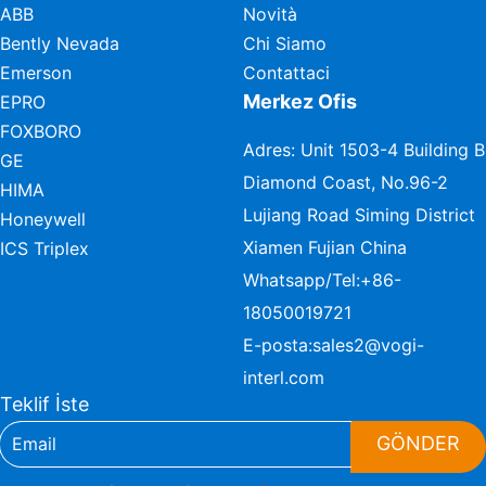
ABB
Novità
Bently Nevada
Chi Siamo
Emerson
Contattaci
Merkez Ofis
EPRO
FOXBORO
Adres: Unit 1503-4 Building B
GE
Diamond Coast, No.96-2
HIMA
Lujiang Road Siming District
Honeywell
Xiamen Fujian China
ICS Triplex
Whatsapp/Tel:
+86-
18050019721
E-posta:
sales2@vogi-
interl.com
Teklif İste
GÖNDER