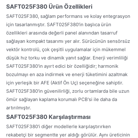
SAFT025F380 Ürün Özellikleri
SAFT025F380, sağlam performans ve kolay entegrasyon
için tasarlanmıştır. SAFT025F380'in başlıca ürün
özellikleri arasında değerli panel alanından tasarruf
sağlayan kompakt tasarımı yer alır. Sürücünün sensörsüz
vektör kontrolü, çok çeşitli uygulamalar için mükemmel
düşük hız torku ve dinamik yanıt sağlar. Enerji verimliliği
SAFT025F380'in ayırt edici bir özelliğidir; harmonik
bozulmayı en aza indirmek ve enerji tüketimini azaltmak
için yerleşik bir AFE (Aktif Ön Uç) seçeneğine sahiptir.
SAFT025F380'in güvenilirliği, zorlu ortamlarda bile uzun
ömür sağlayan kaplama korumalı PCB'si ile daha da
artırılmıştır.
SAFT025F380 Karşılaştırması
SAFT025F380'i diğer modellerle karşılaştırırken
rekabetçi bir segmentte yer aldığı görülür. Aynı üreticinin