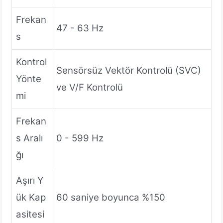
Frekan
47 - 63 Hz
s
Kontrol
Sensörsüz Vektör Kontrolü (SVC)
Yönte
ve V/F Kontrolü
mi
Frekan
s Aralı
0 - 599 Hz
ğı
Aşırı Y
ük Kap
60 saniye boyunca %150
asitesi