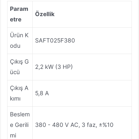
Param
Özellik
etre
Ürün K
SAFT025F380
odu
Çıkış G
2,2 kW (3 HP)
ücü
Çıkış A
5,8 A
kımı
Beslem
e Gerili
380 - 480 V AC, 3 faz, ±%10
mi