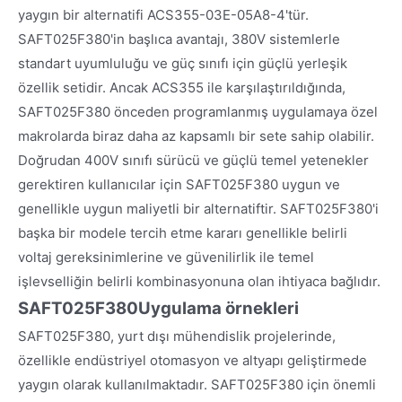
yaygın bir alternatifi ACS355-03E-05A8-4'tür.
SAFT025F380'in başlıca avantajı, 380V sistemlerle
standart uyumluluğu ve güç sınıfı için güçlü yerleşik
özellik setidir. Ancak ACS355 ile karşılaştırıldığında,
SAFT025F380 önceden programlanmış uygulamaya özel
makrolarda biraz daha az kapsamlı bir sete sahip olabilir.
Doğrudan 400V sınıfı sürücü ve güçlü temel yetenekler
gerektiren kullanıcılar için SAFT025F380 uygun ve
genellikle uygun maliyetli bir alternatiftir. SAFT025F380'i
başka bir modele tercih etme kararı genellikle belirli
voltaj gereksinimlerine ve güvenilirlik ile temel
işlevselliğin belirli kombinasyonuna olan ihtiyaca bağlıdır.
SAFT025F380
Uygulama örnekleri
SAFT025F380, yurt dışı mühendislik projelerinde,
özellikle endüstriyel otomasyon ve altyapı geliştirmede
yaygın olarak kullanılmaktadır. SAFT025F380 için önemli