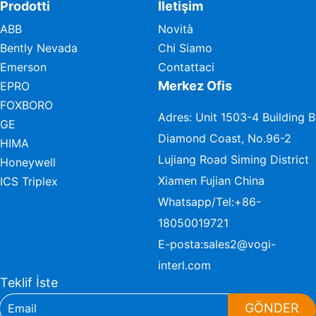
Prodotti
İletişim
ABB
Novità
Bently Nevada
Chi Siamo
Emerson
Contattaci
Merkez Ofis
EPRO
FOXBORO
Adres: Unit 1503-4 Building B
GE
Diamond Coast, No.96-2
HIMA
Lujiang Road Siming District
Honeywell
Xiamen Fujian China
ICS Triplex
Whatsapp/Tel:
+86-
18050019721
E-posta:
sales2@vogi-
interl.com
Teklif İste
GÖNDER