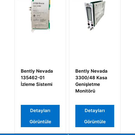
da
Bently Nevada
Bently Nevada
3300/48 Kasa
139554-01
mi
Genişletme
Monitörü
ı
Detayları
Detayları
le
Görüntüle
Görüntüle