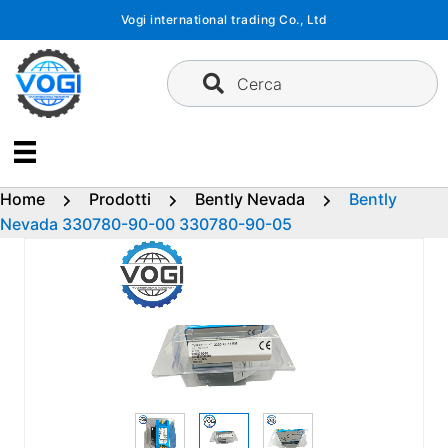
Vai
Vogi international trading Co., Ltd
al
contenuto
Cerca
Home
Prodotti
Bently Nevada
Bently
Nevada 330780-90-00 330780-90-05