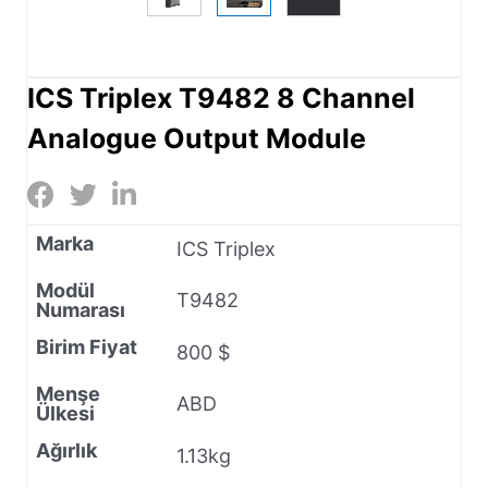
ICS Triplex T9482 8 Channel
Analogue Output Module
Marka
ICS Triplex
Modül
T9482
Numarası
Birim Fiyat
800 $
Menşe
ABD
Ülkesi
Ağırlık
1.13kg