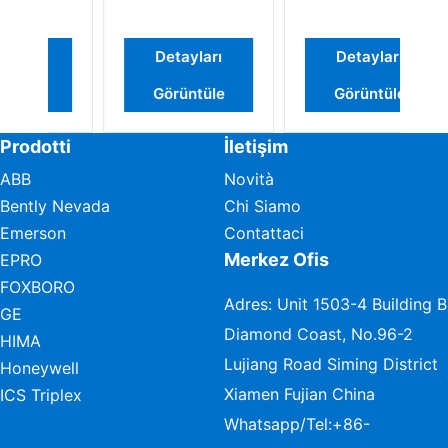
Detayları
Detayları
Görüntüle
Görüntüle
Prodotti
İletişim
ABB
Novità
Bently Nevada
Chi Siamo
Emerson
Contattaci
Merkez Ofis
EPRO
FOXBORO
Adres: Unit 1503-4 Building B
GE
Diamond Coast, No.96-2
HIMA
Lujiang Road Siming District
Honeywell
Xiamen Fujian China
ICS Triplex
Whatsapp/Tel:
+86-