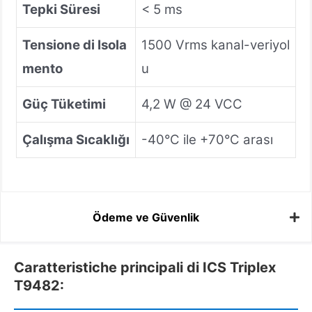
Tepki Süresi
< 5 ms
Tensione di Isola
1500 Vrms kanal-veriyol
mento
u
Güç Tüketimi
4,2 W @ 24 VCC
Çalışma Sıcaklığı
-40°C ile +70°C arası
Ödeme ve Güvenlik
Caratteristiche principali di ICS Triplex
T9482: