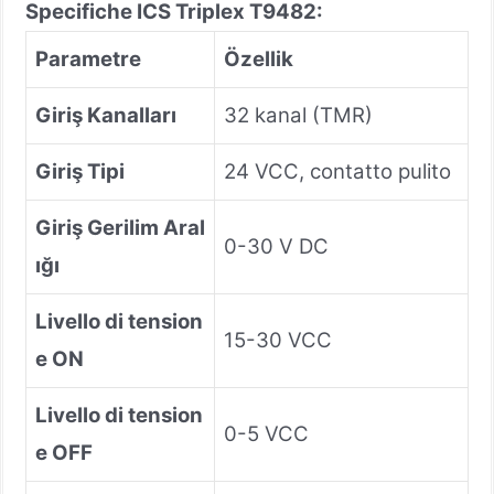
Specifiche ICS Triplex T9482:
Parametre
Özellik
Giriş Kanalları
32 kanal (TMR)
Giriş Tipi
24 VCC, contatto pulito
Giriş Gerilim Aral
0-30 V DC
ığı
Livello di tension
15-30 VCC
e ON
Livello di tension
0-5 VCC
e OFF