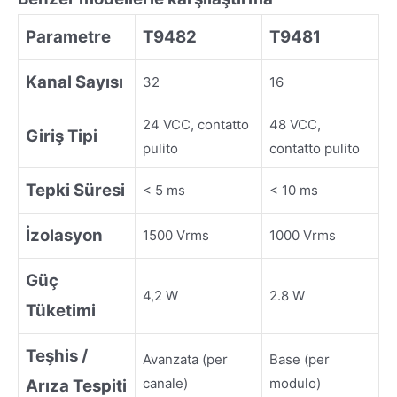
Parametre
T9482
T9481
Kanal Sayısı
32
16
24 VCC, contatto
48 VCC,
Giriş Tipi
pulito
contatto pulito
Tepki Süresi
< 5 ms
< 10 ms
İzolasyon
1500 Vrms
1000 Vrms
Güç
4,2 W
2.8 W
Tüketimi
Teşhis /
Avanzata (per
Base (per
canale)
modulo)
Arıza Tespiti