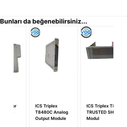
Bunları da beğenebilirsiniz...
r
ICS Triplex
ICS Triplex T8193
I
T8480C Analog
TRUSTED SHIELD
Hı
Output Module
Modul
Te