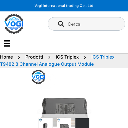
Vai
Vogi international trading Co., Ltd
al
contenuto
Cerca
Home
Prodotti
ICS Triplex
ICS Triplex
T9482 8 Channel Analogue Output Module