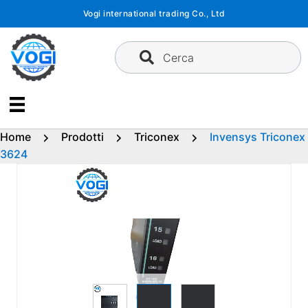
Vai
Vogi international trading Co., Ltd
al
contenuto
Cerca
Home
Prodotti
Triconex
Invensys Triconex
3624