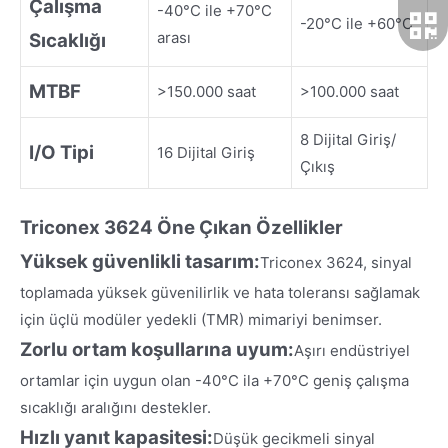
Çalışma
-40°C ile +70°C
-20°C ile +60°C
arası
Sıcaklığı
MTBF
>150.000 saat
>100.000 saat
8 Dijital Giriş/
I/O Tipi
16 Dijital Giriş
Çıkış
Triconex 3624
Öne Çıkan Özel
likler
Yüksek güvenlikli tasarım:
Triconex 3624, sinyal
toplamada yüksek güvenilirlik ve hata toleransı sağlamak
için üçlü modüler yedekli (TMR) mimariyi benimser.
Zorlu ortam koşullarına uyum:
Aşırı endüstriyel
ortamlar için uygun olan -40°C ila +70°C geniş çalışma
sıcaklığı aralığını destekler.
Hızlı yanıt kapasitesi:
Düşük gecikmeli sinyal