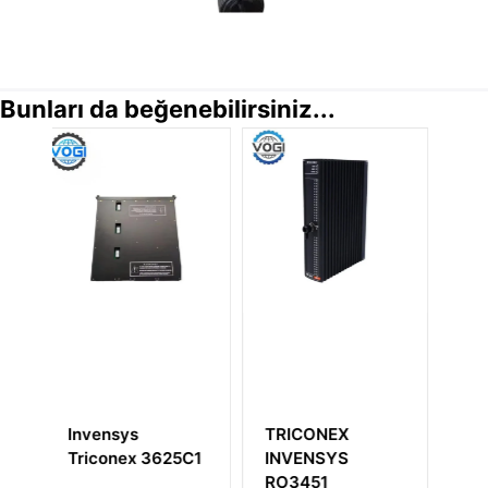
Bunları da beğenebilirsiniz...
TRICONEX
Invensys
Invens
INVENSYS
Triconex
Tricone
RO3451
MP2101S2