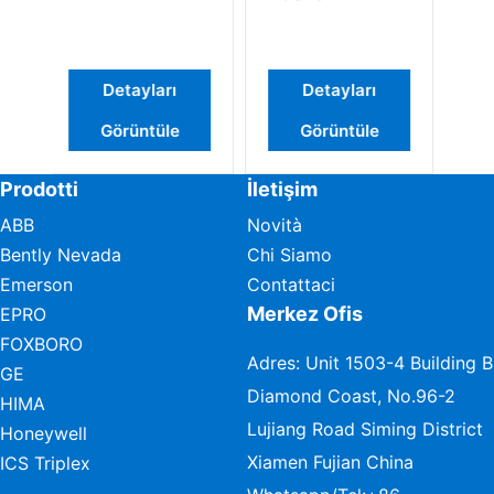
Detayları
Detayları
Det
Görüntüle
Görüntüle
Gör
Prodotti
İletişim
ABB
Novità
Bently Nevada
Chi Siamo
Emerson
Contattaci
Merkez Ofis
EPRO
FOXBORO
Adres: Unit 1503-4 Building B
GE
Diamond Coast, No.96-2
HIMA
Lujiang Road Siming District
Honeywell
Xiamen Fujian China
ICS Triplex