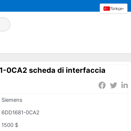
Türkçe
▾
-0CA2 scheda di interfaccia
Siemens
6DD1681-0CA2
1500 $