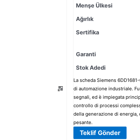
Menşe Ülkesi
Ağırlık
Sertifika
Garanti
Stok Adedi
La scheda Siemens 6DD1681-0C
di automazione industriale. Fu
segnali, ed è impiegata princi
controllo di processi compless
della generazione di energia, 
pesante.
Teklif Gönder