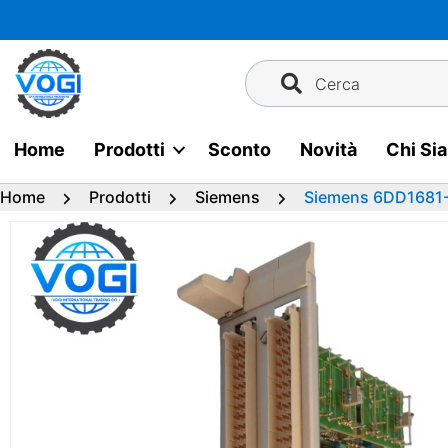
Vai
al
contenuto
Cerca
Home
Prodotti
Sconto
Novità
Chi Si
Home
Prodotti
Siemens
Siemens 6DD1681-0