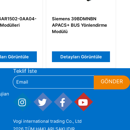
ens 39BDMNBN
Siemens 6DD1681-0GK0
+ BUS Yönlendirme
SIMATIC TDC Converter
ü
SU13 50 Terminals
tayları Görüntüle
Detayları Görüntüle
Teklif İste
GÖNDER
jian
Vogi international trading Co., Ltd
2026 TÜM HAKLARI SAKLIDIR