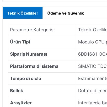
Teknik Özellikler
Ödeme ve Güvenlik
Parametre Kategorisi
Teknik Özellik
Ürün Tipi
Modulo CPU p
Sipariş Numarası
6DD1681-0C
Piattaforma di sistema
SIMATIC TDC 
Tempo di ciclo
Estremamente 
Bellek
Dotato di mem
Arayüzler
Interfaccia b