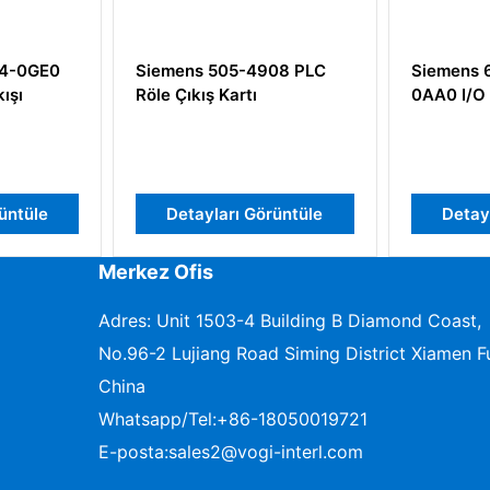
-4908 PLC
Siemens 6AR1502-0AA04-
Siem
tı
0AA0 I/O Modülleri
APACS
Modül
 Görüntüle
Detayları Görüntüle
De
Merkez Ofis
Adres: Unit 1503-4 Building B Diamond Coast,
No.96-2 Lujiang Road Siming District Xiamen Fu
China
Whatsapp/Tel:
+86-18050019721
E-posta:
sales2@vogi-interl.com