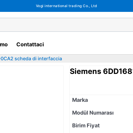
Vogi international trading Co., Ltd
amo
Contattaci
CA2 scheda di interfaccia
Siemens 6DD1681
Marka
Modül Numarası
Birim Fiyat