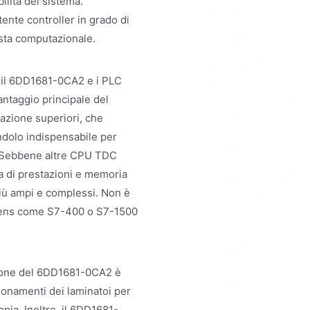
ilità del sistema.
nte controller in grado di
vista computazionale.
ra il 6DD1681-0CA2 e i PLC
ntaggio principale del
azione superiori, che
ndolo indispensabile per
ti. Sebbene altre CPU TDC
ca di prestazioni e memoria
più ampi e complessi. Non è
iemens come S7-400 o S7-1500
azione del 6DD1681-0CA2 è
ionamenti dei laminatoi per
pia. Inoltre, il 6DD1681-