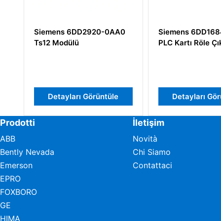
0AA0
Siemens 6DD1684-0GE0
Siemens 505
PLC Kartı Röle Çıkışı
Röle Çıkış Kar
le
Detayları Görüntüle
Detayları
Prodotti
İletişim
ABB
Novità
Bently Nevada
Chi Siamo
Emerson
Contattaci
EPRO
FOXBORO
GE
HIMA