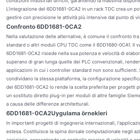
condizioni industriali difficili, garantendo la massima disponib
L'integrazione del 6DD1681-0CA2 in un rack TDC crea un pote
gestire con precisione le attività più intensive dal punto di 
Confronto 6DD1681-0CA2
Nella valutazione delle alternative, è comune il confronto t
standard o altri moduli CPU TDC come il 6DD1680-0CA1. Il va
6DD1681-0CA2 risiede nella sua potenza e velocità di elabor
superano di gran lunga quelle dei PLC convenzionali, rende
applicazioni in cui i controller standard non sono sufficien
condividano la stessa piattaforma, la configurazione specifi
del 6DD1681-0CA2 lo rende la scelta preferita per progetti 
un sostituto diretto plug-in per moduli di altre famiglie S
a causa delle differenze architetturali.
6DD1681-0CA2
Uygulama örnekleri
In importanti progetti di ingegneria internazionali, l'applic
estesa. Costituisce la spina dorsale computazionale negli az
acciaierie, consentendo un controllo preciso di velocità e cop