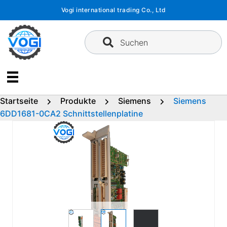
Zum
Vogi international trading Co., Ltd
Inhalt
springen
Suchen
Startseite
Produkte
Siemens
Siemens
6DD1681-0CA2 Schnittstellenplatine