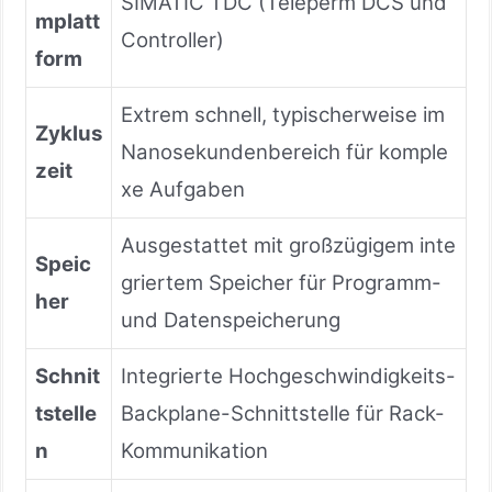
SIMATIC TDC (Teleperm DCS und
mplatt
Controller)
form
Extrem schnell, typischerweise im
Zyklus
Nanosekundenbereich für komple
zeit
xe Aufgaben
Ausgestattet mit großzügigem inte
Speic
griertem Speicher für Programm-
her
und Datenspeicherung
Schnit
Integrierte Hochgeschwindigkeits-
tstelle
Backplane-Schnittstelle für Rack-
n
Kommunikation