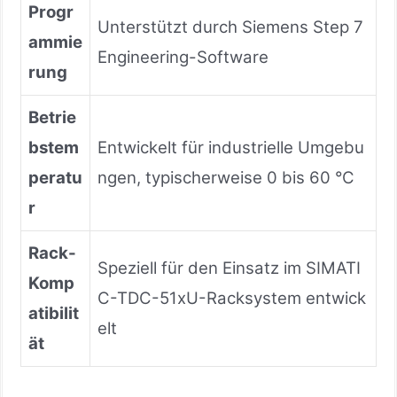
Progr
Unterstützt durch Siemens Step 7
ammie
Engineering-Software
rung
Betrie
bstem
Entwickelt für industrielle Umgebu
peratu
ngen, typischerweise 0 bis 60 °C
r
Rack-
Speziell für den Einsatz im SIMATI
Komp
C-TDC-51xU-Racksystem entwick
atibilit
elt
ät