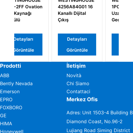
GHOUSE
WESTINGHOUSE
Modulo Ingresso
G01 16
1P00028G01
Analogico
ital
Uzak Düğüm
Ovation
Geçiş Paneli
Westinghouse
1C31116G04
ları
Detayları
Detayları
tüle
Görüntüle
Görüntüle
Prodotti
İletişim
ABB
Novità
Bently Nevada
Chi Siamo
Emerson
Contattaci
Merkez Ofis
EPRO
FOXBORO
Adres: Unit 1503-4 Building B
GE
Diamond Coast, No.96-2
HIMA
Lujiang Road Siming District
Honeywell