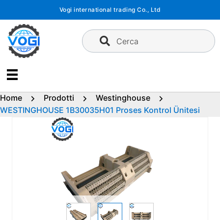
Vai
Vogi international trading Co., Ltd
al
contenuto
Cerca
Home
Prodotti
Westinghouse
WESTINGHOUSE 1B30035H01 Proses Kontrol Ünitesi