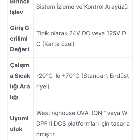
Birincil
Sistem İzleme ve Kontrol Arayüzü
İşlev
Giriş G
Tipik olarak 24V DC veya 125V D
erilimi
C (Karta özel)
Değeri
Çalışm
a Sıcak
-20°C ile +70°C (Standart Endüst
lığı Ara
riyel)
lığı
Westinghouse OVATION™ veya W
Uyuml
DPF II DCS platformları için tasarla
uluk
nmıştır