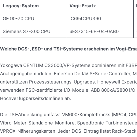
Legacy-System
Vogi-Ersatz
GE 90-70 CPU
IC694CPU390
Siemens S7-300 CPU
6ES7315-6FF04-0AB0
Welche DCS-, ESD- und TSI-Systeme erscheinen im Vogi-Ersa
Yokogawa CENTUM CS3000/VP-Systeme dominieren mit F3BP3
Analogeingabemodulen. Emerson DeltaV S-Serie-Controller, MD
unterstützen Prozesssteuerungs-Upgrades. Honeywell Experi
verwenden FSC-zertifizierte I/O-Module. ABB 800xA/S800 I/O
Hochverfügbarkeitsdomänen ab.
Die TSI-Abdeckung umfasst VM600-Komplettracks (MPC4, CPU
Vibro-Meter-Standalone-Monitore. Speedtronic-Turbinenste
VPROX-Näherungskarten. Jeder DCS-Eintrag listet Rack-Steckpl