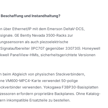
Beschaffung und Instandhaltung?
über Ethernet/IP mit dem Emerson DeltaV-DCS,
tsignale. GE Bently Nevada 3500-Racks zur
ngssensoren als auch piezoelektrische
 Signalaufbereiter (IPC707 gegenüber 330730). Honeywell
well PanelView-HMIs, sicherheitsgerichtete Versionen
en beim Abgleich von physischen Steckverbindern,
Eine VM600-MPC4-Karte verwendet 50-polige
eckverbinder verwenden. Yokogawa F3BP30-Basisplatten
ssoren erfordern proprietäre Backplanes. Ohne Katalog-
ern inkompatible Ersatzteile zu bestellen.