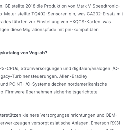
n. GE stellte 2018 die Produktion von Mark V-Speedtronic-
bro-Meter stellte TQ402-Sensoren ein, was CA202-Ersatz mit
des führten zur Einstellung von HKQCS-Karten, was
lgen diese Migrationspfade mit pin-kompatiblen
skatalog von Vogi ab?
PS-CPUs, Stromversorgungen und digitalen/analogen I/O-
gacy-Turbinensteuerungen. Allen-Bradley
 und POINT-I/O-Systeme decken nordamerikanische
o-Firmware übernehmen sicherheitsgerichtete
terstützen kleinere Versorgungseinrichtungen und OEM-
erwerkzeugen versorgt asiatische Anlagen. Emerson RX3i-