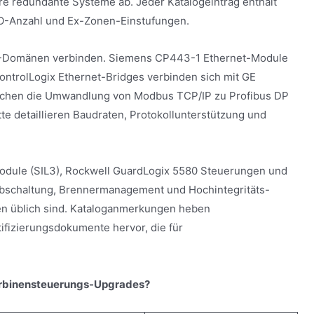
e redundante Systeme ab. Jeder Katalogeintrag enthält
/O-Anzahl und Ex-Zonen-Einstufungen.
C-Domänen verbinden. Siemens CP443-1 Ethernet-Module
ntrolLogix Ethernet-Bridges verbinden sich mit GE
chen die Umwandlung von Modbus TCP/IP zu Profibus DP
e detaillieren Baudraten, Protokollunterstützung und
dule (SIL3), Rockwell GuardLogix 5580 Steuerungen und
tabschaltung, Brennermanagement und Hochintegritäts-
en üblich sind. Kataloganmerkungen heben
ifizierungsdokumente hervor, die für
urbinensteuerungs-Upgrades?