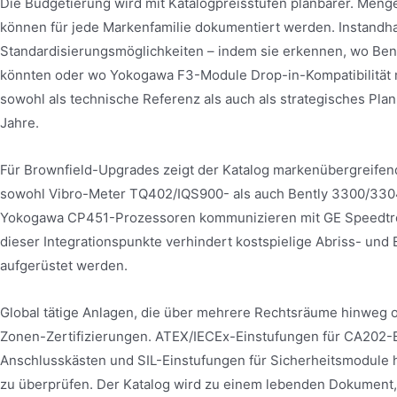
Die Budgetierung wird mit Katalogpreisstufen planbarer. Men
können für jede Markenfamilie dokumentiert werden. Instandh
Standardisierungsmöglichkeiten – indem sie erkennen, wo Be
könnten oder wo Yokogawa F3-Module Drop-in-Kompatibilität 
sowohl als technische Referenz als auch als strategisches 
Jahre.
Für Brownfield-Upgrades zeigt der Katalog markenübergreifen
sowohl Vibro-Meter TQ402/IQS900- als auch Bently 3300/33040
Yokogawa CP451-Prozessoren kommunizieren mit GE Speedtron
dieser Integrationspunkte verhindert kostspielige Abriss- und 
aufgerüstet werden.
Global tätige Anlagen, die über mehrere Rechtsräume hinweg o
Zonen-Zertifizierungen. ATEX/IECEx-Einstufungen für CA202-
Anschlusskästen und SIL-Einstufungen für Sicherheitsmodule 
zu überprüfen. Der Katalog wird zu einem lebenden Dokument,