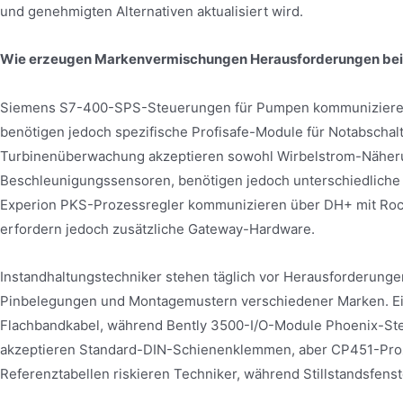
und genehmigten Alternativen aktualisiert wird.
Wie erzeugen Markenvermischungen Herausforderungen bei 
Siemens S7-400-SPS-Steuerungen für Pumpen kommunizieren 
benötigen jedoch spezifische Profisafe-Module für Notabschal
Turbinenüberwachung akzeptieren sowohl Wirbelstrom-Näheru
Beschleunigungssensoren, benötigen jedoch unterschiedliche
Experion PKS-Prozessregler kommunizieren über DH+ mit Rock
erfordern jedoch zusätzliche Gateway-Hardware.
Instandhaltungstechniker stehen täglich vor Herausforderung
Pinbelegungen und Montagemustern verschiedener Marken. 
Flachbandkabel, während Bently 3500-I/O-Module Phoenix-St
akzeptieren Standard-DIN-Schienenklemmen, aber CP451-Proze
Referenztabellen riskieren Techniker, während Stillstandsfenst