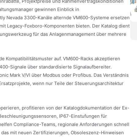
genrabatte, Projektpreise und Rahmenvertragskonditionen
altungsmanager gewinnen Einblick in
ntly Nevada 3300-Kanäle alternde VM600-Systeme ersetzen
mit Legacy-Foxboro-Komponenten bieten. Der Katalog dient
Planungswerkzeug für das Anlagenmanagement über mehrere
de Kompatibilitätsmuster auf. VM600-Racks akzeptieren
0-Signale über standardisierte Signalaufbereiter.
ic Mark V/VI über Modbus oder Profibus. Das Verständnis
Ersatzprojekte, wenn nur Teile der Steuerungsarchitektur
perieren, profitieren von der Katalogdokumentation der Ex-
Beschleunigungssensoren, IP67-Einstufungen für
helfen Compliance-Teams, regionale Anforderungen schnell
 das mit neuen Zertifizierungen, Obsoleszenz-Hinweisen