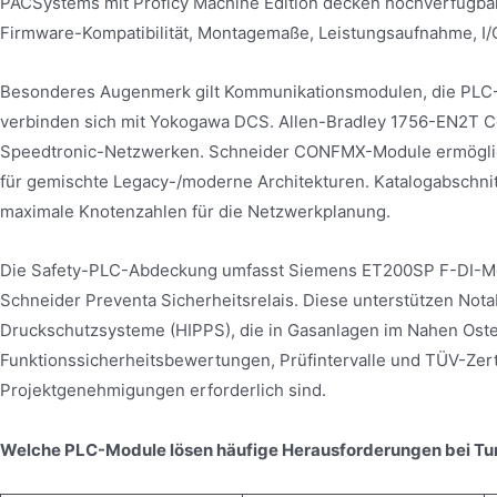
PACSystems mit Proficy Machine Edition decken hochverfügbar
Firmware-Kompatibilität, Montagemaße, Leistungsaufnahme, I
Besonderes Augenmerk gilt Kommunikationsmodulen, die PL
verbinden sich mit Yokogawa DCS. Allen-Bradley 1756-EN2T Co
Speedtronic-Netzwerken. Schneider CONFMX-Module ermögli
für gemischte Legacy-/moderne Architekturen. Katalogabschnitt
maximale Knotenzahlen für die Netzwerkplanung.
Die Safety-PLC-Abdeckung umfasst Siemens ET200SP F-DI-Mo
Schneider Preventa Sicherheitsrelais. Diese unterstützen No
Druckschutzsysteme (HIPPS), die in Gasanlagen im Nahen Ost
Funktionssicherheitsbewertungen, Prüfintervalle und TÜV-Zert
Projektgenehmigungen erforderlich sind.
Welche PLC-Module lösen häufige Herausforderungen bei T